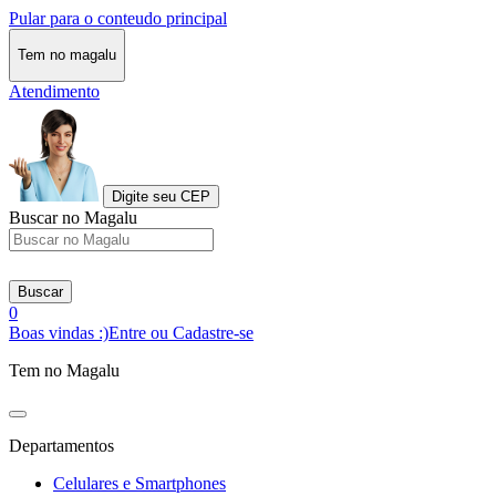
Pular para o conteudo principal
Tem no magalu
Atendimento
Digite seu CEP
Buscar no Magalu
Buscar
0
Boas vindas :)
Entre ou Cadastre-se
Tem no Magalu
Departamentos
Celulares e Smartphones