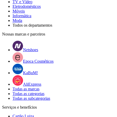
TV e Vídeo
Eletrodomésticos
Móveis
Informática
Moda
Todos os departamentos
Nossas marcas e parceiros
Netshoes
Epoca Cosméticos
KaBuM!
AliExpress
Todas as marcas
Todas as categorias
Todas as subcategorias
Serviços e benefícios
Cartão Luiza