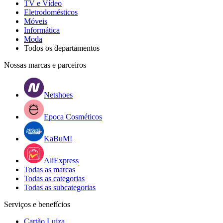
TV e Vídeo
Eletrodomésticos
Móveis
Informática
Moda
Todos os departamentos
Nossas marcas e parceiros
Netshoes
Epoca Cosméticos
KaBuM!
AliExpress
Todas as marcas
Todas as categorias
Todas as subcategorias
Serviços e benefícios
Cartão Luiza