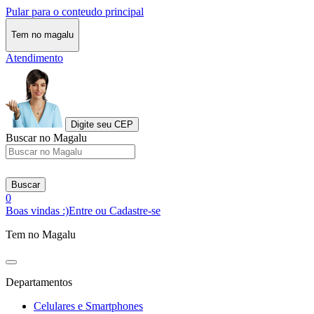
Pular para o conteudo principal
Tem no magalu
Atendimento
Digite seu CEP
Buscar no Magalu
Buscar
0
Boas vindas :)
Entre ou Cadastre-se
Tem no Magalu
Departamentos
Celulares e Smartphones