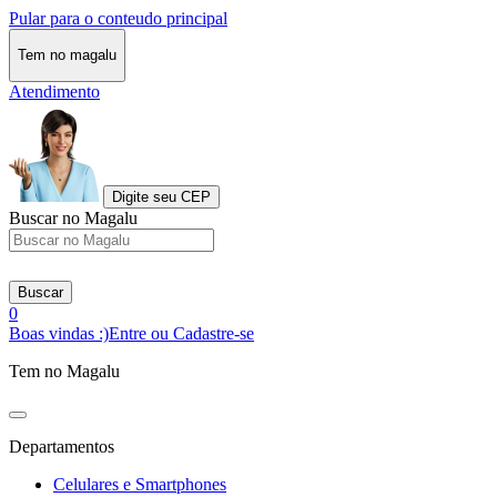
Pular para o conteudo principal
Tem no magalu
Atendimento
Digite seu CEP
Buscar no Magalu
Buscar
0
Boas vindas :)
Entre ou Cadastre-se
Tem no Magalu
Departamentos
Celulares e Smartphones