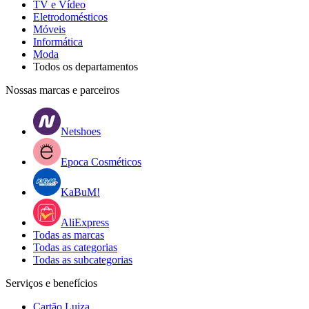
TV e Vídeo
Eletrodomésticos
Móveis
Informática
Moda
Todos os departamentos
Nossas marcas e parceiros
Netshoes
Epoca Cosméticos
KaBuM!
AliExpress
Todas as marcas
Todas as categorias
Todas as subcategorias
Serviços e benefícios
Cartão Luiza