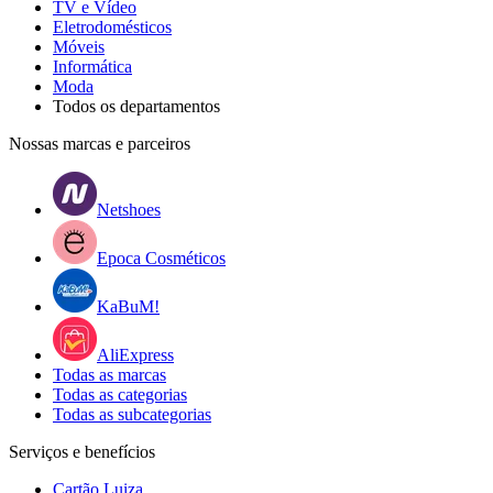
TV e Vídeo
Eletrodomésticos
Móveis
Informática
Moda
Todos os departamentos
Nossas marcas e parceiros
Netshoes
Epoca Cosméticos
KaBuM!
AliExpress
Todas as marcas
Todas as categorias
Todas as subcategorias
Serviços e benefícios
Cartão Luiza