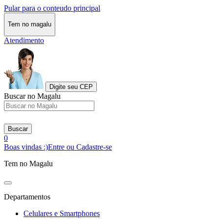
Pular para o conteudo principal
Tem no magalu
Atendimento
Digite seu CEP
Buscar no Magalu
Buscar
0
Boas vindas :)
Entre ou Cadastre-se
Tem no Magalu
Departamentos
Celulares e Smartphones