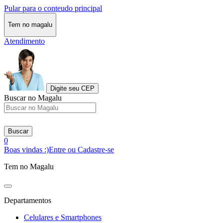
Pular para o conteudo principal
Tem no magalu
Atendimento
Digite seu CEP
Buscar no Magalu
Buscar
0
Boas vindas :)
Entre ou Cadastre-se
Tem no Magalu
Departamentos
Celulares e Smartphones