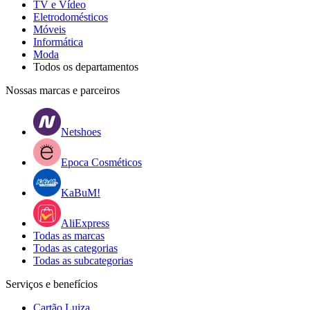
TV e Vídeo
Eletrodomésticos
Móveis
Informática
Moda
Todos os departamentos
Nossas marcas e parceiros
Netshoes
Epoca Cosméticos
KaBuM!
AliExpress
Todas as marcas
Todas as categorias
Todas as subcategorias
Serviços e benefícios
Cartão Luiza