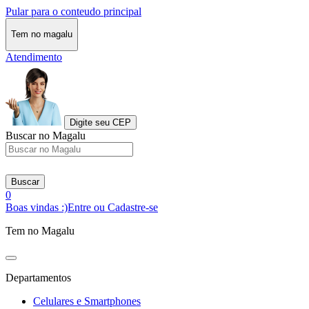
Pular para o conteudo principal
Tem no magalu
Atendimento
Digite seu CEP
Buscar no Magalu
Buscar
0
Boas vindas :)
Entre ou Cadastre-se
Tem no Magalu
Departamentos
Celulares e Smartphones