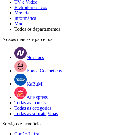
TV e Vídeo
Eletrodomésticos
Móveis
Informática
Moda
Todos os departamentos
Nossas marcas e parceiros
Netshoes
Epoca Cosméticos
KaBuM!
AliExpress
Todas as marcas
Todas as categorias
Todas as subcategorias
Serviços e benefícios
Cartão Luiza