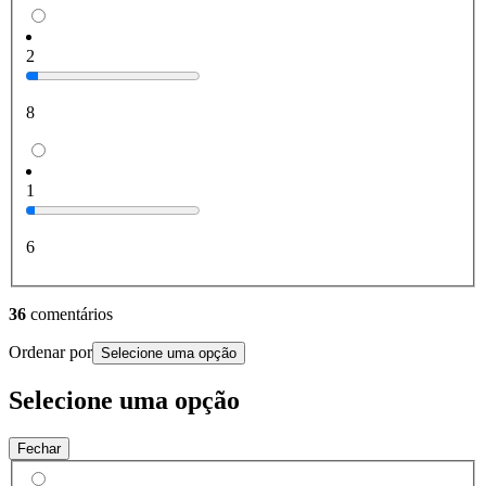
2
8
1
6
36
comentários
Ordenar por
Selecione uma opção
Selecione uma opção
Fechar