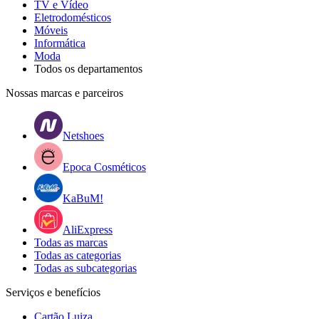
TV e Vídeo
Eletrodomésticos
Móveis
Informática
Moda
Todos os departamentos
Nossas marcas e parceiros
Netshoes
Epoca Cosméticos
KaBuM!
AliExpress
Todas as marcas
Todas as categorias
Todas as subcategorias
Serviços e benefícios
Cartão Luiza