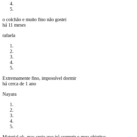
o colchão e muito fino não gostei
há 11 meses
rafaela
Extremamente fino, impossível dormir
há cerca de 1 ano
Nayara
Material ok, mas creio que irá cumprir o meu objetivo