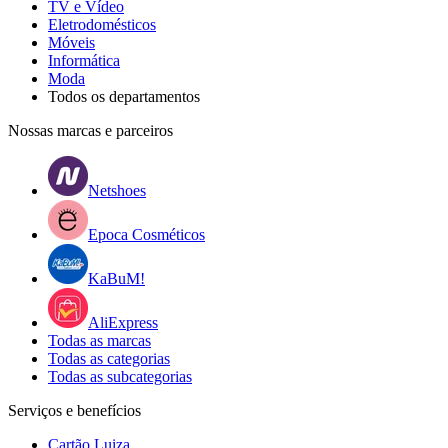
TV e Vídeo
Eletrodomésticos
Móveis
Informática
Moda
Todos os departamentos
Nossas marcas e parceiros
Netshoes
Epoca Cosméticos
KaBuM!
AliExpress
Todas as marcas
Todas as categorias
Todas as subcategorias
Serviços e benefícios
Cartão Luiza