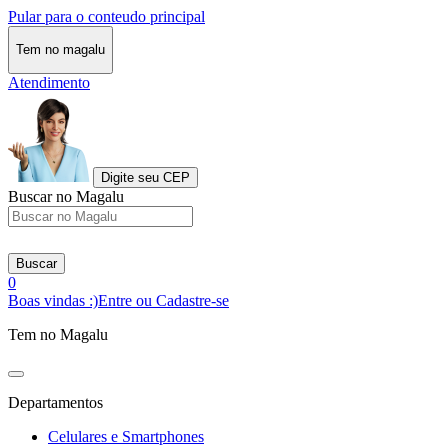
Pular para o conteudo principal
Tem no magalu
Atendimento
Digite seu CEP
Buscar no Magalu
Buscar
0
Boas vindas :)
Entre ou Cadastre-se
Tem no Magalu
Departamentos
Celulares e Smartphones