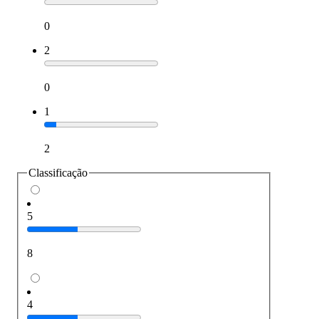
0
2
0
1
2
Classificação
5
8
4