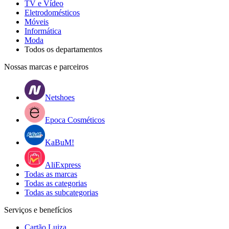
TV e Vídeo
Eletrodomésticos
Móveis
Informática
Moda
Todos os departamentos
Nossas marcas e parceiros
Netshoes
Epoca Cosméticos
KaBuM!
AliExpress
Todas as marcas
Todas as categorias
Todas as subcategorias
Serviços e benefícios
Cartão Luiza