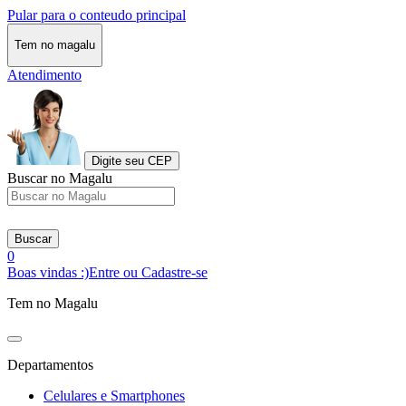
Pular para o conteudo principal
Tem no magalu
Atendimento
Digite seu CEP
Buscar no Magalu
Buscar
0
Boas vindas :)
Entre ou Cadastre-se
Tem no Magalu
Departamentos
Celulares e Smartphones