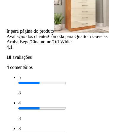
Ir para página do produto
Avaliação dos clientes
Cômoda para Quarto 5 Gavetas
Aruba Bege/Cinamomo/Off White
4.1
18
avaliações
4
comentários
5
8
4
8
3