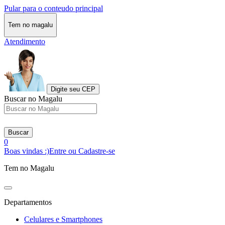
Pular para o conteudo principal
Tem no magalu
Atendimento
Digite seu CEP
Buscar no Magalu
Buscar
0
Boas vindas :)
Entre ou Cadastre-se
Tem no Magalu
Departamentos
Celulares e Smartphones