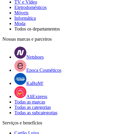
TV e Vídeo
Eletrodomésticos
Móveis
Informática
Moda
Todos os departamentos
Nossas marcas e parceiros
Netshoes
Epoca Cosméticos
KaBuM!
AliExpress
Todas as marcas
Todas as categorias
Todas as subcategorias
Serviços e benefícios
Cartão Luiza