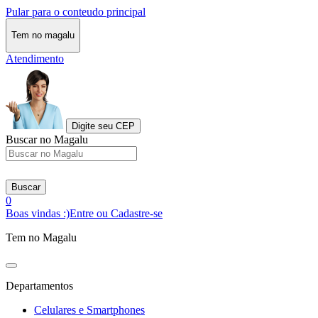
Pular para o conteudo principal
Tem no magalu
Atendimento
Digite seu CEP
Buscar no Magalu
Buscar
0
Boas vindas :)
Entre ou Cadastre-se
Tem no Magalu
Departamentos
Celulares e Smartphones