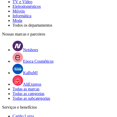
TV e Vídeo
Eletrodomésticos
Móveis
Informática
Moda
Todos os departamentos
Nossas marcas e parceiros
Netshoes
Epoca Cosméticos
KaBuM!
AliExpress
Todas as marcas
Todas as categorias
Todas as subcategorias
Serviços e benefícios
Cartão Luiza