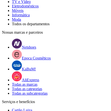
TV e Vídeo
Eletrodomésticos
Móveis
Informática
Moda
Todos os departamentos
Nossas marcas e parceiros
Netshoes
Epoca Cosméticos
KaBuM!
AliExpress
Todas as marcas
Todas as categorias
Todas as subcategorias
Serviços e benefícios
Cartão Luiza