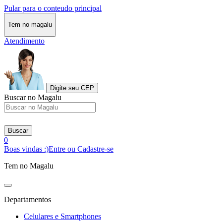
Pular para o conteudo principal
Tem no magalu
Atendimento
Digite seu CEP
Buscar no Magalu
Buscar
0
Boas vindas :)
Entre ou Cadastre-se
Tem no Magalu
Departamentos
Celulares e Smartphones