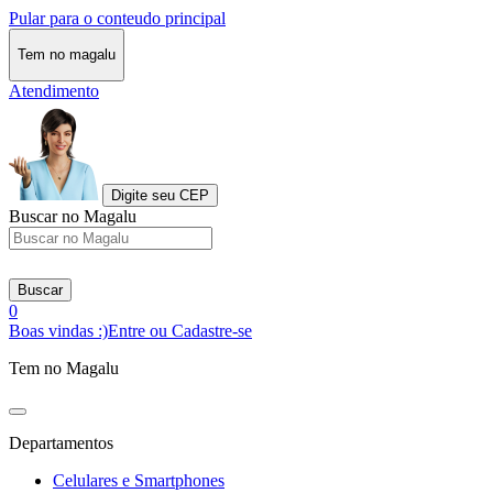
Pular para o conteudo principal
Tem no magalu
Atendimento
Digite seu CEP
Buscar no Magalu
Buscar
0
Boas vindas :)
Entre ou Cadastre-se
Tem no Magalu
Departamentos
Celulares e Smartphones