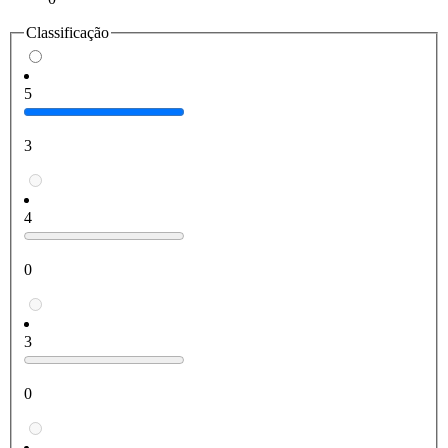
Classificação
5
3
4
0
3
0