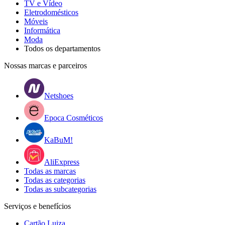
TV e Vídeo
Eletrodomésticos
Móveis
Informática
Moda
Todos os departamentos
Nossas marcas e parceiros
Netshoes
Epoca Cosméticos
KaBuM!
AliExpress
Todas as marcas
Todas as categorias
Todas as subcategorias
Serviços e benefícios
Cartão Luiza