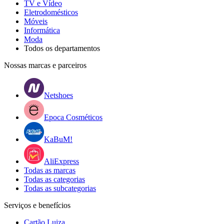
TV e Vídeo
Eletrodomésticos
Móveis
Informática
Moda
Todos os departamentos
Nossas marcas e parceiros
Netshoes
Epoca Cosméticos
KaBuM!
AliExpress
Todas as marcas
Todas as categorias
Todas as subcategorias
Serviços e benefícios
Cartão Luiza