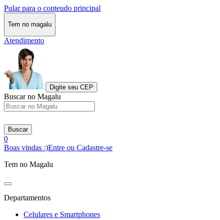
Pular para o conteudo principal
Tem no magalu
Atendimento
Digite seu CEP
Buscar no Magalu
Buscar
0
Boas vindas :)
Entre ou Cadastre-se
Tem no Magalu
Departamentos
Celulares e Smartphones