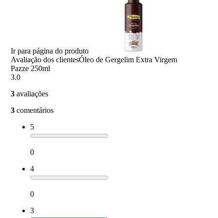
Ir para página do produto
Avaliação dos clientes
Óleo de Gergelim Extra Virgem
Pazze 250ml
3.0
3
avaliações
3
comentários
5
0
4
0
3