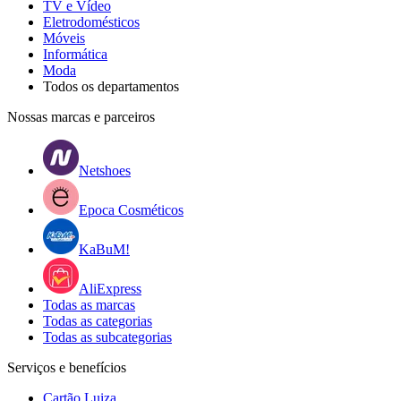
TV e Vídeo
Eletrodomésticos
Móveis
Informática
Moda
Todos os departamentos
Nossas marcas e parceiros
Netshoes
Epoca Cosméticos
KaBuM!
AliExpress
Todas as marcas
Todas as categorias
Todas as subcategorias
Serviços e benefícios
Cartão Luiza