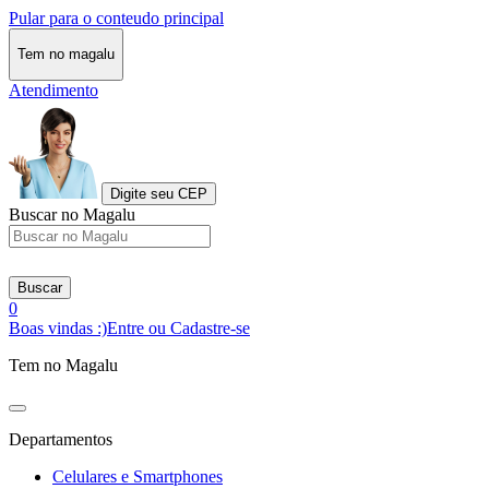
Pular para o conteudo principal
Tem no magalu
Atendimento
Digite seu CEP
Buscar no Magalu
Buscar
0
Boas vindas :)
Entre ou Cadastre-se
Tem no Magalu
Departamentos
Celulares e Smartphones