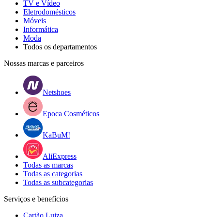
TV e Vídeo
Eletrodomésticos
Móveis
Informática
Moda
Todos os departamentos
Nossas marcas e parceiros
Netshoes
Epoca Cosméticos
KaBuM!
AliExpress
Todas as marcas
Todas as categorias
Todas as subcategorias
Serviços e benefícios
Cartão Luiza