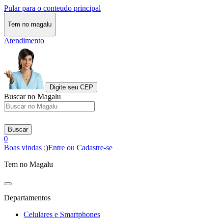
Pular para o conteudo principal
Tem no magalu
Atendimento
Digite seu CEP
Buscar no Magalu
Buscar
0
Boas vindas :)
Entre ou Cadastre-se
Tem no Magalu
Departamentos
Celulares e Smartphones