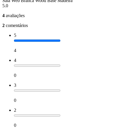
Sala Web Branca Wood Base Madeira
5.0
4
avaliações
2
comentários
5
4
4
0
3
0
2
0