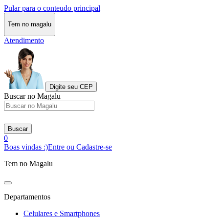
Pular para o conteudo principal
Tem no magalu
Atendimento
Digite seu CEP
Buscar no Magalu
Buscar
0
Boas vindas :)
Entre ou Cadastre-se
Tem no Magalu
Departamentos
Celulares e Smartphones