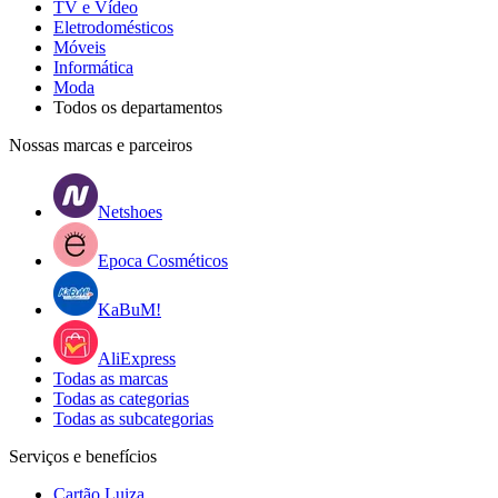
TV e Vídeo
Eletrodomésticos
Móveis
Informática
Moda
Todos os departamentos
Nossas marcas e parceiros
Netshoes
Epoca Cosméticos
KaBuM!
AliExpress
Todas as marcas
Todas as categorias
Todas as subcategorias
Serviços e benefícios
Cartão Luiza