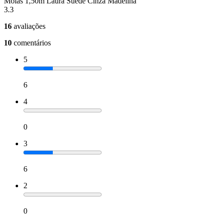
Molas 1,50m Laura Suede Cinza Madelina
3.3
16
avaliações
10
comentários
5
6
4
0
3
6
2
0