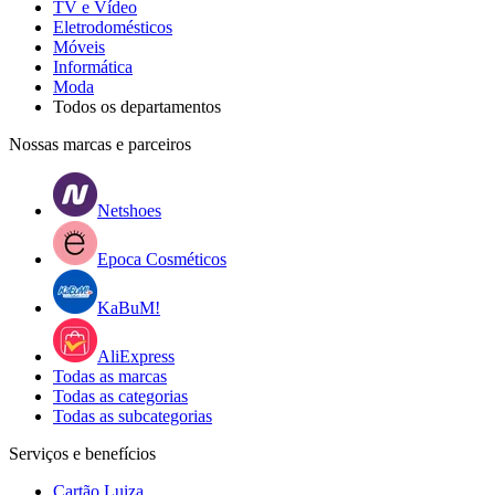
TV e Vídeo
Eletrodomésticos
Móveis
Informática
Moda
Todos os departamentos
Nossas marcas e parceiros
Netshoes
Epoca Cosméticos
KaBuM!
AliExpress
Todas as marcas
Todas as categorias
Todas as subcategorias
Serviços e benefícios
Cartão Luiza