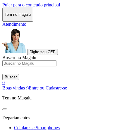
Pular para o conteudo principal
Tem no magalu
Atendimento
Digite seu CEP
Buscar no Magalu
Buscar
0
Boas vindas :)
Entre ou Cadastre-se
Tem no Magalu
Departamentos
Celulares e Smartphones