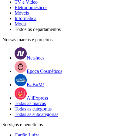
TV e Vídeo
Eletrodomésticos
Móveis
Informática
Moda
Todos os departamentos
Nossas marcas e parceiros
Netshoes
Epoca Cosméticos
KaBuM!
AliExpress
Todas as marcas
Todas as categorias
Todas as subcategorias
Serviços e benefícios
Cartão Luiza