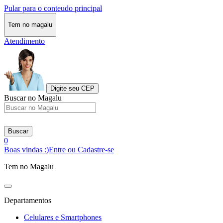
Pular para o conteudo principal
Tem no magalu
Atendimento
Digite seu CEP
Buscar no Magalu
Buscar
0
Boas vindas :)
Entre ou Cadastre-se
Tem no Magalu
Departamentos
Celulares e Smartphones