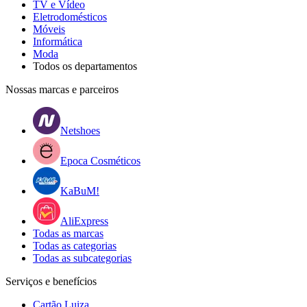
TV e Vídeo
Eletrodomésticos
Móveis
Informática
Moda
Todos os departamentos
Nossas marcas e parceiros
Netshoes
Epoca Cosméticos
KaBuM!
AliExpress
Todas as marcas
Todas as categorias
Todas as subcategorias
Serviços e benefícios
Cartão Luiza