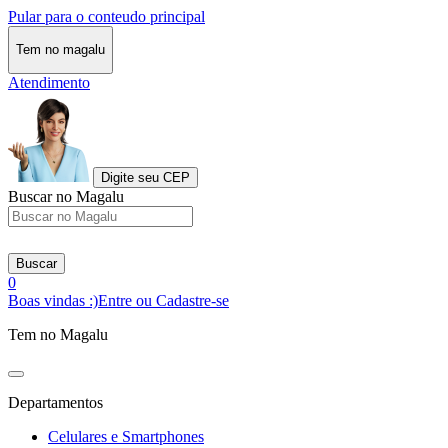
Pular para o conteudo principal
Tem no magalu
Atendimento
Digite seu CEP
Buscar no Magalu
Buscar
0
Boas vindas :)
Entre ou Cadastre-se
Tem no Magalu
Departamentos
Celulares e Smartphones