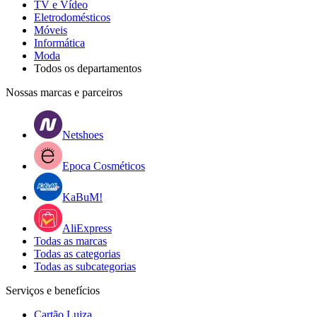
TV e Vídeo
Eletrodomésticos
Móveis
Informática
Moda
Todos os departamentos
Nossas marcas e parceiros
Netshoes
Epoca Cosméticos
KaBuM!
AliExpress
Todas as marcas
Todas as categorias
Todas as subcategorias
Serviços e benefícios
Cartão Luiza