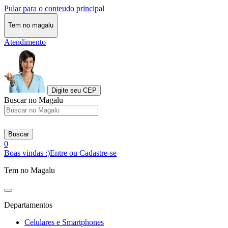
Pular para o conteudo principal
Tem no magalu
Atendimento
Digite seu CEP
Buscar no Magalu
Buscar
0
Boas vindas :)
Entre ou Cadastre-se
Tem no Magalu
Departamentos
Celulares e Smartphones