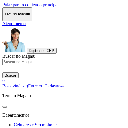
Pular para o conteudo principal
Tem no magalu
Atendimento
Digite seu CEP
Buscar no Magalu
Buscar
0
Boas vindas :)
Entre ou Cadastre-se
Tem no Magalu
Departamentos
Celulares e Smartphones