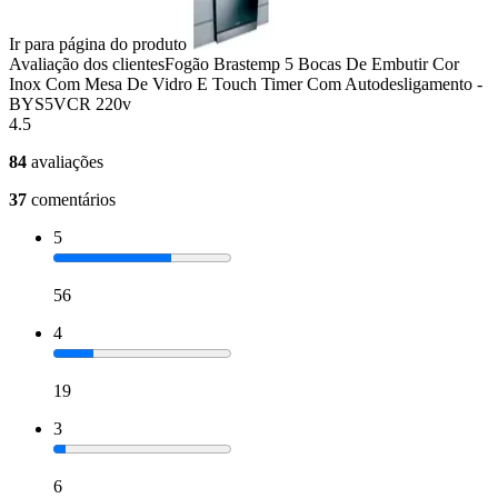
Ir para página do produto
Avaliação dos clientes
Fogão Brastemp 5 Bocas De Embutir Cor
Inox Com Mesa De Vidro E Touch Timer Com Autodesligamento -
BYS5VCR 220v
4.5
84
avaliações
37
comentários
5
56
4
19
3
6