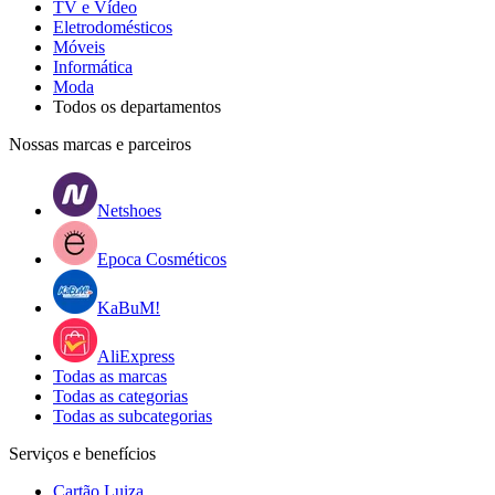
TV e Vídeo
Eletrodomésticos
Móveis
Informática
Moda
Todos os departamentos
Nossas marcas e parceiros
Netshoes
Epoca Cosméticos
KaBuM!
AliExpress
Todas as marcas
Todas as categorias
Todas as subcategorias
Serviços e benefícios
Cartão Luiza