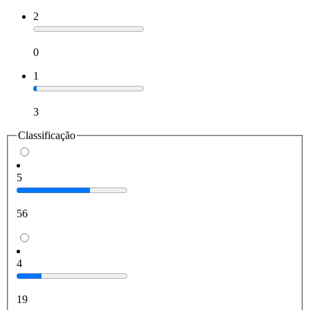
2
0
1
3
Classificação
5
56
4
19