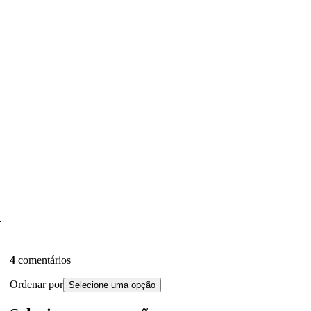
d
4
comentários
Ordenar por
Selecione uma opção