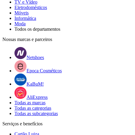
TV e Vídeo
Eletrodomésticos
Móveis
Informática
Moda
Todos os departamentos
Nossas marcas e parceiros
Netshoes
Epoca Cosméticos
KaBuM!
AliExpress
Todas as marcas
Todas as categorias
Todas as subcategorias
Serviços e benefícios
Cartão Luiza