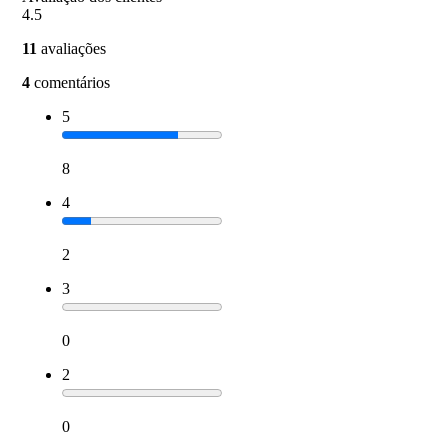
4.5
11
avaliações
4
comentários
5
8
4
2
3
0
2
0