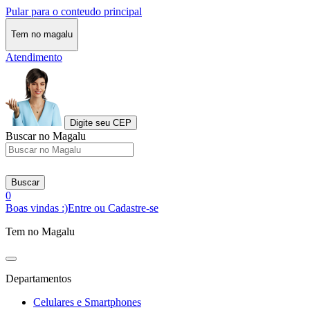
Pular para o conteudo principal
Tem no magalu
Atendimento
Digite seu CEP
Buscar no Magalu
Buscar
0
Boas vindas :)
Entre ou Cadastre-se
Tem no Magalu
Departamentos
Celulares e Smartphones