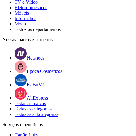
TV e Vídeo
Eletrodomésticos
Móveis
Informática
Moda
Todos os departamentos
Nossas marcas e parceiros
Netshoes
Epoca Cosméticos
KaBuM!
AliExpress
Todas as marcas
Todas as categorias
Todas as subcategorias
Serviços e benefícios
Cartão Luiza