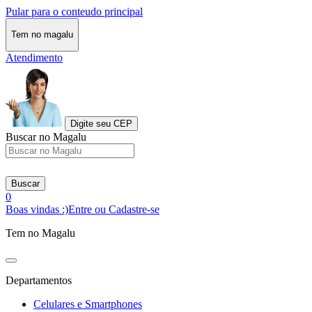
Pular para o conteudo principal
Tem no magalu
Atendimento
Digite seu CEP
Buscar no Magalu
Buscar
0
Boas vindas :)
Entre ou Cadastre-se
Tem no Magalu
Departamentos
Celulares e Smartphones