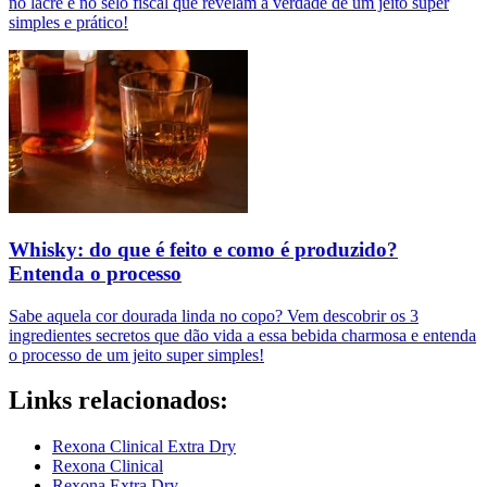
no lacre e no selo fiscal que revelam a verdade de um jeito super
simples e prático!
Whisky: do que é feito e como é produzido?
Entenda o processo
Sabe aquela cor dourada linda no copo? Vem descobrir os 3
ingredientes secretos que dão vida a essa bebida charmosa e entenda
o processo de um jeito super simples!
Links relacionados:
Rexona Clinical Extra Dry
Rexona Clinical
Rexona Extra Dry