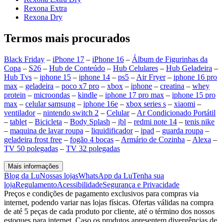
Rexona Extra
Rexona Dry
Termos mais procurados
Black Friday
–
iPhone 17
–
iPhone 16
–
Álbum de Figurinhas da
Copa
–
S26
–
Hub de Conteúdo
–
Hub Celulares
–
Hub Geladeira
–
Hub Tvs
–
iphone 15
–
iphone 14
–
ps5
–
Air Fryer
–
iphone 16 pro
max
–
geladeira
–
poco x7 pro
–
xbox
–
iphone
–
creatina
–
whey
protein
–
microondas
–
kindle
–
iphone 17 pro max
–
iphone 15 pro
max
–
celular samsung
–
iphone 16e
–
xbox series s
–
xiaomi
–
ventilador
–
nintendo switch 2
–
Celular
–
Ar Condicionado Portátil
–
tablet
–
Bicicleta
–
Body Splash
–
jbl
–
redmi note 14
–
tenis nike
–
maquina de lavar roupa
–
liquidificador
–
ipad
–
guarda roupa
–
geladeira frost free
–
fogão 4 bocas
–
Armário de Cozinha
–
Alexa
–
TV 50 polegadas
–
TV 32 polegadas
Mais informações
Blog da Lu
Nossas lojas
WhatsApp da Lu
Tenha sua
loja
Regulamento
Acessibilidade
Segurança e Privacidade
Preços e condições de pagamento exclusivos para compras via
internet, podendo variar nas lojas físicas. Ofertas válidas na compra
de até 5 peças de cada produto por cliente, até o término dos nossos
estoques para internet. Caso os produtos apresentem divergências de