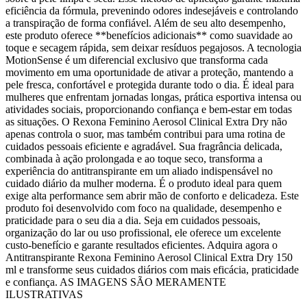
eficiência da fórmula, prevenindo odores indesejáveis e controlando
a transpiração de forma confiável. Além de seu alto desempenho,
este produto oferece **benefícios adicionais** como suavidade ao
toque e secagem rápida, sem deixar resíduos pegajosos. A tecnologia
MotionSense é um diferencial exclusivo que transforma cada
movimento em uma oportunidade de ativar a proteção, mantendo a
pele fresca, confortável e protegida durante todo o dia. É ideal para
mulheres que enfrentam jornadas longas, prática esportiva intensa ou
atividades sociais, proporcionando confiança e bem-estar em todas
as situações. O Rexona Feminino Aerosol Clinical Extra Dry não
apenas controla o suor, mas também contribui para uma rotina de
cuidados pessoais eficiente e agradável. Sua fragrância delicada,
combinada à ação prolongada e ao toque seco, transforma a
experiência do antitranspirante em um aliado indispensável no
cuidado diário da mulher moderna. É o produto ideal para quem
exige alta performance sem abrir mão de conforto e delicadeza. Este
produto foi desenvolvido com foco na qualidade, desempenho e
praticidade para o seu dia a dia. Seja em cuidados pessoais,
organização do lar ou uso profissional, ele oferece um excelente
custo-benefício e garante resultados eficientes. Adquira agora o
Antitranspirante Rexona Feminino Aerosol Clinical Extra Dry 150
ml e transforme seus cuidados diários com mais eficácia, praticidade
e confiança. AS IMAGENS SÃO MERAMENTE
ILUSTRATIVAS