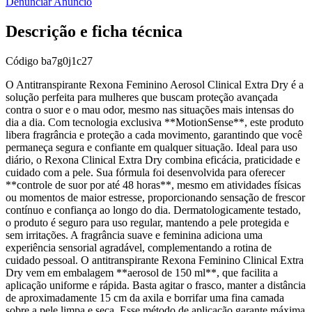
Denunciar Anúncio
Descrição e ficha técnica
Código
ba7g0j1c27
O Antitranspirante Rexona Feminino Aerosol Clinical Extra Dry é a
solução perfeita para mulheres que buscam proteção avançada
contra o suor e o mau odor, mesmo nas situações mais intensas do
dia a dia. Com tecnologia exclusiva **MotionSense**, este produto
libera fragrância e proteção a cada movimento, garantindo que você
permaneça segura e confiante em qualquer situação. Ideal para uso
diário, o Rexona Clinical Extra Dry combina eficácia, praticidade e
cuidado com a pele. Sua fórmula foi desenvolvida para oferecer
**controle de suor por até 48 horas**, mesmo em atividades físicas
ou momentos de maior estresse, proporcionando sensação de frescor
contínuo e confiança ao longo do dia. Dermatologicamente testado,
o produto é seguro para uso regular, mantendo a pele protegida e
sem irritações. A fragrância suave e feminina adiciona uma
experiência sensorial agradável, complementando a rotina de
cuidado pessoal. O antitranspirante Rexona Feminino Clinical Extra
Dry vem em embalagem **aerosol de 150 ml**, que facilita a
aplicação uniforme e rápida. Basta agitar o frasco, manter a distância
de aproximadamente 15 cm da axila e borrifar uma fina camada
sobre a pele limpa e seca. Esse método de aplicação garante máxima