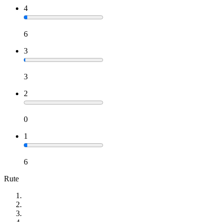
4
6
3
3
2
0
1
6
Rute