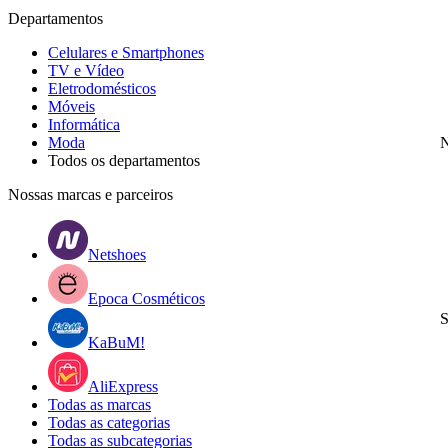
Departamentos
Celulares e Smartphones
TV e Vídeo
Eletrodomésticos
Móveis
Informática
Moda
N
Todos os departamentos
Nossas marcas e parceiros
Netshoes
Epoca Cosméticos
S
KaBuM!
AliExpress
Todas as marcas
Todas as categorias
Todas as subcategorias