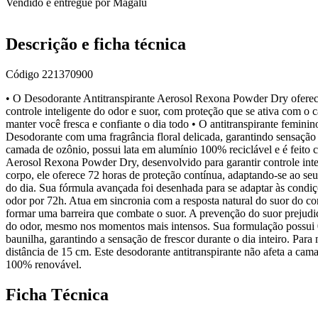
Vendido e entregue por
Magalu
Descrição e ficha técnica
Código
221370900
• O Desodorante Antitranspirante Aerosol Rexona Powder Dry oferece 
controle inteligente do odor e suor, com proteção que se ativa com o
manter você fresca e confiante o dia todo • O antitranspirante femi
Desodorante com uma fragrância floral delicada, garantindo sensação de
camada de ozônio, possui lata em alumínio 100% reciclável e é feito
Aerosol Rexona Powder Dry, desenvolvido para garantir controle inte
corpo, ele oferece 72 horas de proteção contínua, adaptando-se ao seu
do dia. Sua fórmula avançada foi desenhada para se adaptar às condiçõ
odor por 72h. Atua em sincronia com a resposta natural do suor do co
formar uma barreira que combate o suor. A prevenção do suor prejudic
do odor, mesmo nos momentos mais intensos. Sua formulação possui 0
baunilha, garantindo a sensação de frescor durante o dia inteiro. Para
distância de 15 cm. Este desodorante antitranspirante não afeta a cama
100% renovável.
Ficha Técnica