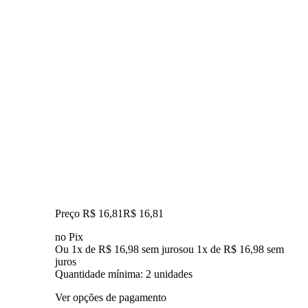
Preço R$ 16,81
R$
16
,
81
no Pix
Ou 1x de R$ 16,98 sem juros
ou
1
x de
R$ 16,98
sem
juros
Quantidade mínima: 2 unidades
Ver opções de pagamento