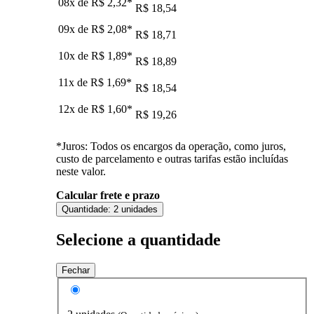
08x de
R$ 2,32
*
R$ 18,54
09x de
R$ 2,08
*
R$ 18,71
10x de
R$ 1,89
*
R$ 18,89
11x de
R$ 1,69
*
R$ 18,54
12x de
R$ 1,60
*
R$ 19,26
*Juros: Todos os encargos da operação, como juros,
custo de parcelamento e outras tarifas estão incluídas
neste valor.
Calcular frete e prazo
Quantidade:
2 unidades
Selecione a quantidade
Fechar