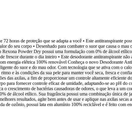
72 horas de proteção que se adapta a você • Este antitranspirante pos
 calor do seu corpo • Desenhado para combater o suor que causa o mau 
nino Rexona Powder Dry possui uma formulação com 0% de álcool etílico
 frescor durante o dia inteiro • Este desodorante antitranspirante não 
 com energia elétrica 100% renovável Conheça o novo Desodorante Anti
ligente do suor e do mau odor. Com tecnologia que se ativa com o calo
 ritmo e às condições da sua pele para manter você seca, fresca e confi
es das axilas, a fim de proporcionar um controle altamente eficiente do
rpo para fornecer controle eficaz de umidade, adaptando-se ao pH do c
a o crescimento de bactérias causadoras de odores, o que leva a um con
% de álcool etílico. Sua fragrância possui uma combinação única de j
 melhores resultados, agite bem antes de usar e aplique nas axilas secas 
da de ozônio, possui lata em alumínio 100% reciclável e é feito com ene