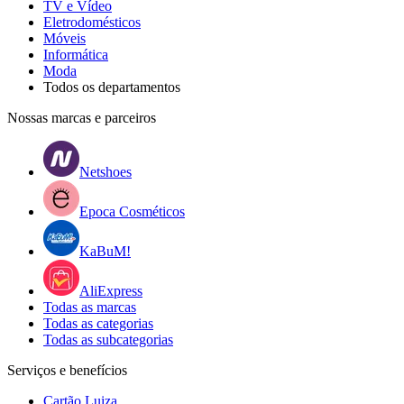
TV e Vídeo
Eletrodomésticos
Móveis
Informática
Moda
Todos os departamentos
Nossas marcas e parceiros
Netshoes
Epoca Cosméticos
KaBuM!
AliExpress
Todas as marcas
Todas as categorias
Todas as subcategorias
Serviços e benefícios
Cartão Luiza