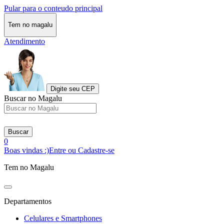
Pular para o conteudo principal
Tem no magalu
Atendimento
Digite seu CEP
Buscar no Magalu
Buscar
0
Boas vindas :)
Entre ou Cadastre-se
Tem no Magalu
Departamentos
Celulares e Smartphones