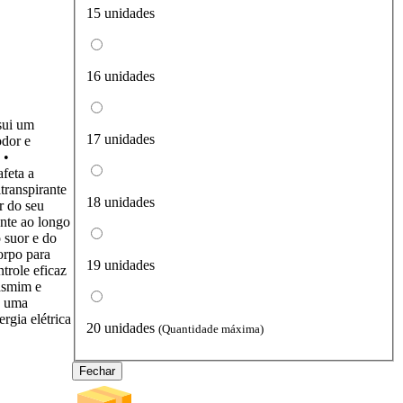
15 unidades
16 unidades
sui um
17 unidades
odor e
 •
afeta a
transpirante
18 unidades
r do seu
ante ao longo
 suor e do
orpo para
19 unidades
trole eficaz
asmim e
a uma
rgia elétrica
20 unidades
(Quantidade máxima)
Fechar