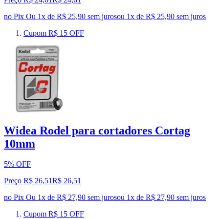
no Pix
Ou 1x de R$ 25,90 sem juros
ou
1
x de
R$ 25,90
sem juros
Cupom R$ 15 OFF
Widea Rodel para cortadores Cortag
10mm
5% OFF
Preço R$ 26,51
R$
26
,
51
no Pix
Ou 1x de R$ 27,90 sem juros
ou
1
x de
R$ 27,90
sem juros
Cupom R$ 15 OFF