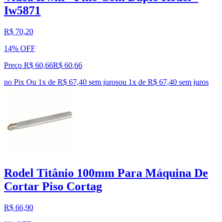
Iw5871
R$ 70,20
14% OFF
Preço R$ 60,66
R$
60
,
66
no Pix
Ou 1x de R$ 67,40 sem juros
ou
1
x de
R$ 67,40
sem juros
Rodel Titânio 100mm Para Máquina De
Cortar Piso Cortag
R$ 66,90