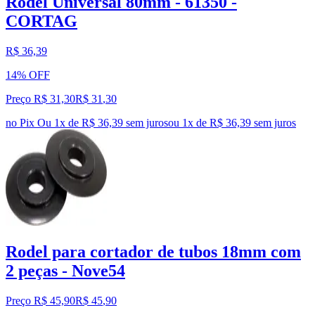
Rodel Universal 80mm - 61350 -
CORTAG
R$ 36,39
14% OFF
Preço R$ 31,30
R$
31
,
30
no Pix
Ou 1x de R$ 36,39 sem juros
ou
1
x de
R$ 36,39
sem juros
Rodel para cortador de tubos 18mm com
2 peças - Nove54
Preço R$ 45,90
R$
45
,
90