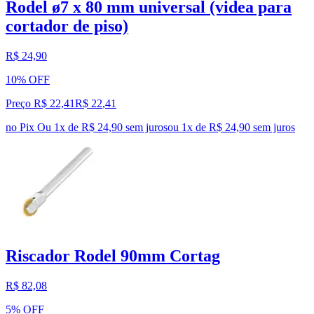
Rodel ø7 x 80 mm universal (videa para
cortador de piso)
R$ 24,90
10% OFF
Preço R$ 22,41
R$
22
,
41
no Pix
Ou 1x de R$ 24,90 sem juros
ou
1
x de
R$ 24,90
sem juros
Riscador Rodel 90mm Cortag
R$ 82,08
5% OFF