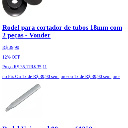
Rodel para cortador de tubos 18mm com
2 peças - Vonder
R$ 39,90
12% OFF
Preço R$ 35,11
R$
35
,
11
no Pix
Ou 1x de R$ 39,90 sem juros
ou
1
x de
R$ 39,90
sem juros