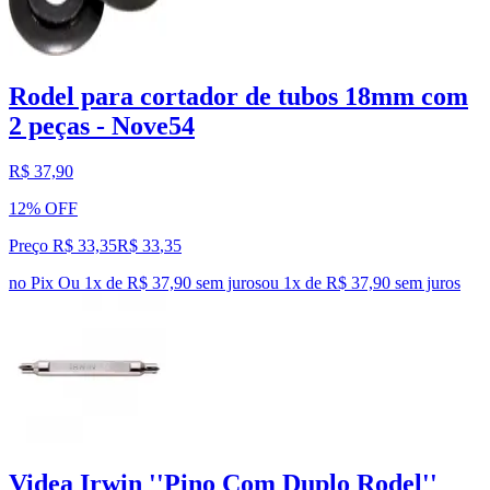
Rodel para cortador de tubos 18mm com
2 peças - Nove54
R$ 37,90
12% OFF
Preço R$ 33,35
R$
33
,
35
no Pix
Ou 1x de R$ 37,90 sem juros
ou
1
x de
R$ 37,90
sem juros
Videa Irwin ''Pino Com Duplo Rodel''