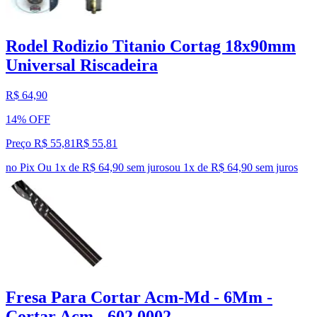
Rodel Rodizio Titanio Cortag 18x90mm
Universal Riscadeira
R$ 64,90
14% OFF
Preço R$ 55,81
R$
55
,
81
no Pix
Ou 1x de R$ 64,90 sem juros
ou
1
x de
R$ 64,90
sem juros
Fresa Para Cortar Acm-Md - 6Mm -
Cortar Acm - 602,0002