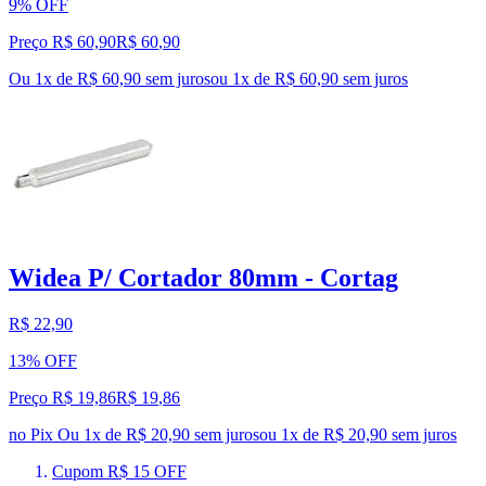
9% OFF
Preço R$ 60,90
R$
60
,
90
Ou 1x de R$ 60,90 sem juros
ou
1
x de
R$ 60,90
sem juros
Widea P/ Cortador 80mm - Cortag
R$ 22,90
13% OFF
Preço R$ 19,86
R$
19
,
86
no Pix
Ou 1x de R$ 20,90 sem juros
ou
1
x de
R$ 20,90
sem juros
Cupom R$ 15 OFF