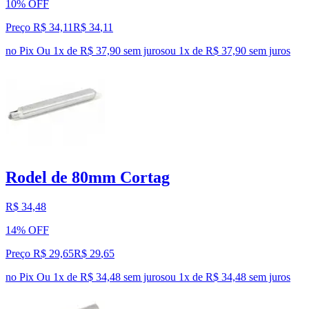
10% OFF
Preço R$ 34,11
R$
34
,
11
no Pix
Ou 1x de R$ 37,90 sem juros
ou
1
x de
R$ 37,90
sem juros
Rodel de 80mm Cortag
R$ 34,48
14% OFF
Preço R$ 29,65
R$
29
,
65
no Pix
Ou 1x de R$ 34,48 sem juros
ou
1
x de
R$ 34,48
sem juros