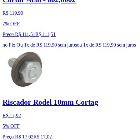
R$ 119,90
7% OFF
Preço R$ 111,51
R$
111
,
51
no Pix
Ou 1x de R$ 119,90 sem juros
ou
1
x de
R$ 119,90
sem juros
Riscador Rodel 10mm Cortag
R$ 17,92
5% OFF
Preço R$ 17,02
R$
17
,
02