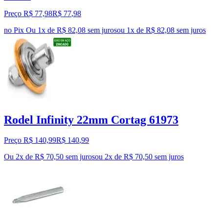
Preço R$ 77,98
R$
77
,
98
no Pix
Ou 1x de R$ 82,08 sem juros
ou
1
x de
R$ 82,08
sem juros
Rodel Infinity 22mm Cortag 61973
Preço R$ 140,99
R$
140
,
99
Ou 2x de R$ 70,50 sem juros
ou
2
x de
R$ 70,50
sem juros