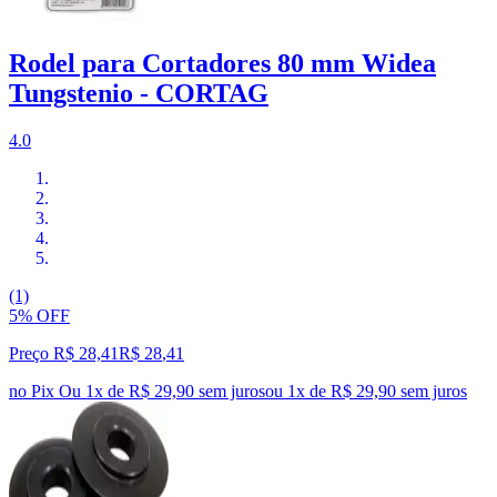
Rodel para Cortadores 80 mm Widea
Tungstenio - CORTAG
4.0
(1)
5% OFF
Preço R$ 28,41
R$
28
,
41
no Pix
Ou 1x de R$ 29,90 sem juros
ou
1
x de
R$ 29,90
sem juros