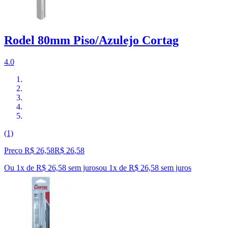
Rodel 80mm Piso/Azulejo Cortag
4.0
(1)
Preço R$ 26,58
R$
26
,
58
Ou 1x de R$ 26,58 sem juros
ou
1
x de
R$ 26,58
sem juros