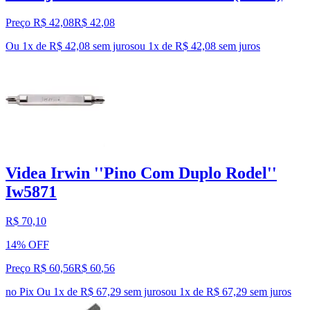
Preço R$ 42,08
R$
42
,
08
Ou 1x de R$ 42,08 sem juros
ou
1
x de
R$ 42,08
sem juros
Videa Irwin ''Pino Com Duplo Rodel''
Iw5871
R$ 70,10
14% OFF
Preço R$ 60,56
R$
60
,
56
no Pix
Ou 1x de R$ 67,29 sem juros
ou
1
x de
R$ 67,29
sem juros