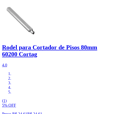
Rodel para Cortador de Pisos 80mm
60200 Cortag
4.0
(1)
5% OFF
Preço R$ 24,61
R$
24
,
61