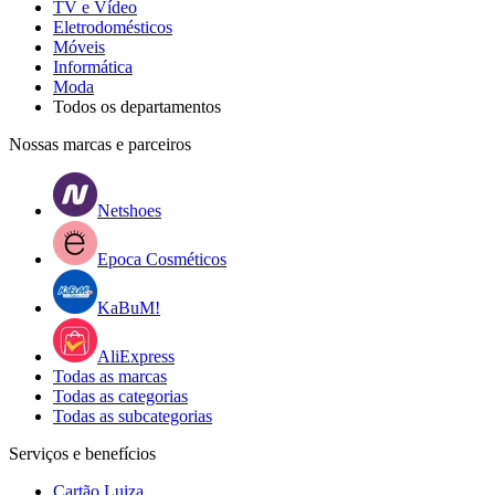
TV e Vídeo
Eletrodomésticos
Móveis
Informática
Moda
Todos os departamentos
Nossas marcas e parceiros
Netshoes
Epoca Cosméticos
KaBuM!
AliExpress
Todas as marcas
Todas as categorias
Todas as subcategorias
Serviços e benefícios
Cartão Luiza