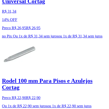
Universal Cortag
R$ 31,34
14% OFF
Preço R$ 26,95
R$
26
,
95
no Pix
Ou 1x de R$ 31,34 sem juros
ou
1
x de
R$ 31,34
sem juros
Rodel 100 mm Para Pisos e Azulejos
Cortag
Preço R$ 22,90
R$
22
,
90
Ou 1x de R$ 22,90 sem juros
ou
1
x de
R$ 22,90
sem juros