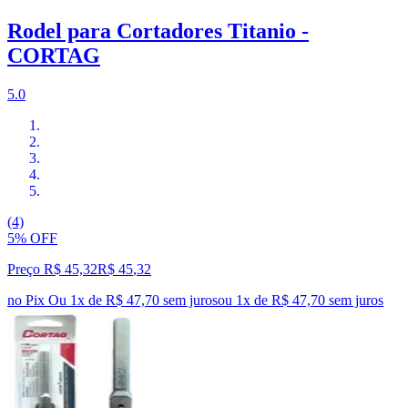
Rodel para Cortadores Titanio -
CORTAG
5.0
(4)
5% OFF
Preço R$ 45,32
R$
45
,
32
no Pix
Ou 1x de R$ 47,70 sem juros
ou
1
x de
R$ 47,70
sem juros