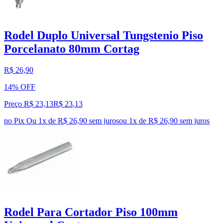
Rodel Duplo Universal Tungstenio Piso
Porcelanato 80mm Cortag
R$ 26,90
14% OFF
Preço R$ 23,13
R$
23
,
13
no Pix
Ou 1x de R$ 26,90 sem juros
ou
1
x de
R$ 26,90
sem juros
Rodel Para Cortador Piso 100mm