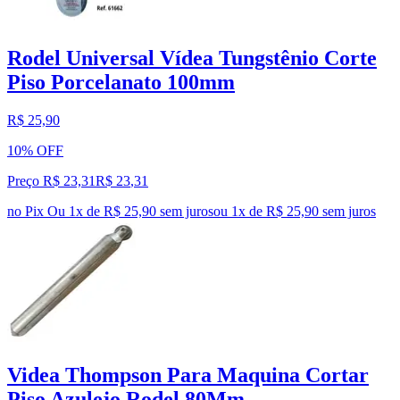
Rodel Universal Vídea Tungstênio Corte
Piso Porcelanato 100mm
R$ 25,90
10% OFF
Preço R$ 23,31
R$
23
,
31
no Pix
Ou 1x de R$ 25,90 sem juros
ou
1
x de
R$ 25,90
sem juros
Videa Thompson Para Maquina Cortar
Piso Azulejo Rodel 80Mm