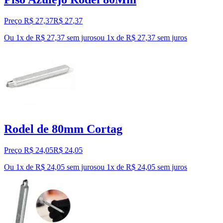
Preço R$ 27,37
R$
27
,
37
Ou 1x de R$ 27,37 sem juros
ou
1
x de
R$ 27,37
sem juros
Rodel de 80mm Cortag
Preço R$ 24,05
R$
24
,
05
Ou 1x de R$ 24,05 sem juros
ou
1
x de
R$ 24,05
sem juros