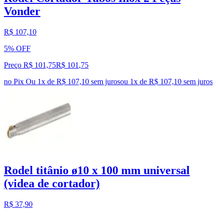
Vonder
R$ 107,10
5% OFF
Preço R$ 101,75
R$
101
,
75
no Pix
Ou 1x de R$ 107,10 sem juros
ou
1
x de
R$ 107,10
sem juros
Rodel titânio ø10 x 100 mm universal
(videa de cortador)
R$ 37,90