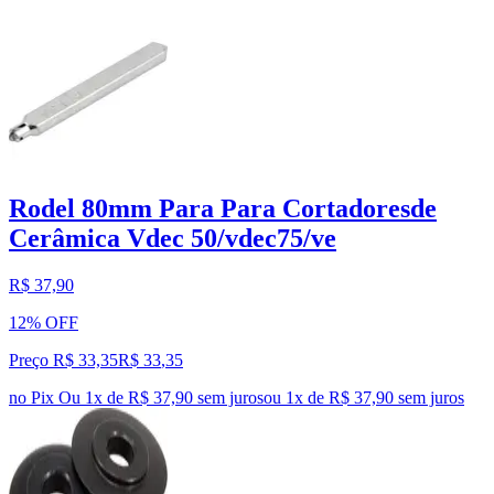
Rodel 80mm Para Para Cortadoresde
Cerâmica Vdec 50/vdec75/ve
R$ 37,90
12% OFF
Preço R$ 33,35
R$
33
,
35
no Pix
Ou 1x de R$ 37,90 sem juros
ou
1
x de
R$ 37,90
sem juros