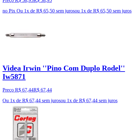
Preço R$ 58,95
R$
58
,
95
no Pix
Ou 1x de R$ 65,50 sem juros
ou
1
x de
R$ 65,50
sem juros
Videa Irwin ''Pino Com Duplo Rodel''
Iw5871
Preço R$ 67,44
R$
67
,
44
Ou 1x de R$ 67,44 sem juros
ou
1
x de
R$ 67,44
sem juros