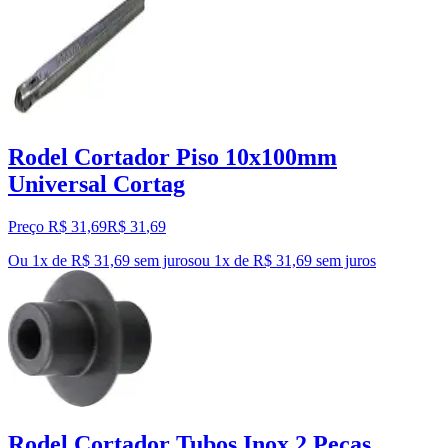
Rodel Cortador Piso 10x100mm
Universal Cortag
Preço R$ 31,69
R$
31
,
69
Ou 1x de R$ 31,69 sem juros
ou
1
x de
R$ 31,69
sem juros
Rodel Cortador Tubos Inox 2 Peças