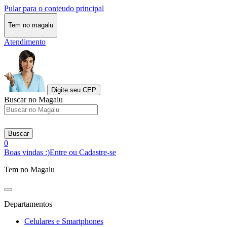
Pular para o conteudo principal
Tem no magalu
Atendimento
Digite seu CEP
Buscar no Magalu
Buscar
0
Boas vindas :)
Entre ou Cadastre-se
Tem no Magalu
Departamentos
Celulares e Smartphones