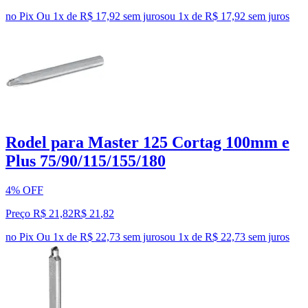
no Pix
Ou 1x de R$ 17,92 sem juros
ou
1
x de
R$ 17,92
sem juros
Rodel para Master 125 Cortag 100mm e
Plus 75/90/115/155/180
4% OFF
Preço R$ 21,82
R$
21
,
82
no Pix
Ou 1x de R$ 22,73 sem juros
ou
1
x de
R$ 22,73
sem juros