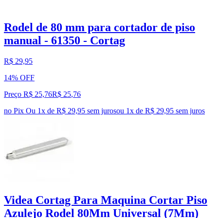
Rodel de 80 mm para cortador de piso
manual - 61350 - Cortag
R$ 29,95
14% OFF
Preço R$ 25,76
R$
25
,
76
no Pix
Ou 1x de R$ 29,95 sem juros
ou
1
x de
R$ 29,95
sem juros
Videa Cortag Para Maquina Cortar Piso
Azulejo Rodel 80Mm Universal (7Mm)