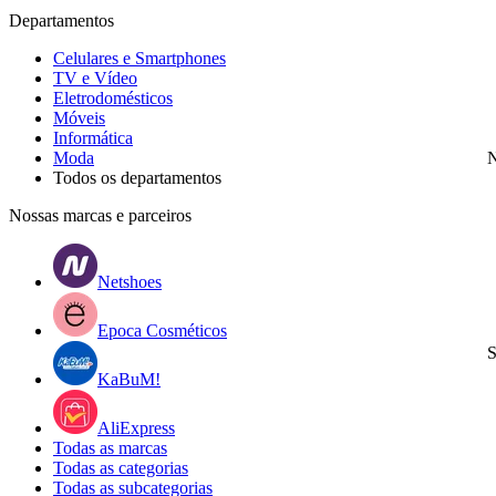
Departamentos
Celulares e Smartphones
TV e Vídeo
Eletrodomésticos
Móveis
Informática
Moda
N
Todos os departamentos
Nossas marcas e parceiros
Netshoes
Epoca Cosméticos
S
KaBuM!
AliExpress
Todas as marcas
Todas as categorias
Todas as subcategorias