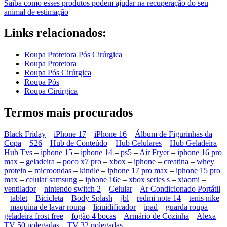
Saiba como esses produtos podem ajudar na recuperação do seu
animal de estimação
Links relacionados:
Roupa Protetora Pós Cirúrgica
Roupa Protetora
Roupa Pós Cirúrgica
Roupa Pós
Roupa Cirúrgica
Termos mais procurados
Black Friday
–
iPhone 17
–
iPhone 16
–
Álbum de Figurinhas da
Copa
–
S26
–
Hub de Conteúdo
–
Hub Celulares
–
Hub Geladeira
–
Hub Tvs
–
iphone 15
–
iphone 14
–
ps5
–
Air Fryer
–
iphone 16 pro
max
–
geladeira
–
poco x7 pro
–
xbox
–
iphone
–
creatina
–
whey
protein
–
microondas
–
kindle
–
iphone 17 pro max
–
iphone 15 pro
max
–
celular samsung
–
iphone 16e
–
xbox series s
–
xiaomi
–
ventilador
–
nintendo switch 2
–
Celular
–
Ar Condicionado Portátil
–
tablet
–
Bicicleta
–
Body Splash
–
jbl
–
redmi note 14
–
tenis nike
–
maquina de lavar roupa
–
liquidificador
–
ipad
–
guarda roupa
–
geladeira frost free
–
fogão 4 bocas
–
Armário de Cozinha
–
Alexa
–
TV 50 polegadas
–
TV 32 polegadas