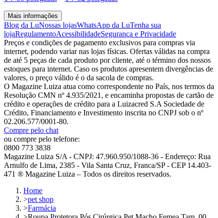
Mais informações
Blog da Lu
Nossas lojas
WhatsApp da Lu
Tenha sua
loja
Regulamento
Acessibilidade
Segurança e Privacidade
Preços e condições de pagamento exclusivos para compras via
internet, podendo variar nas lojas físicas. Ofertas válidas na compra
de até 5 peças de cada produto por cliente, até o término dos nossos
estoques para internet. Caso os produtos apresentem divergências de
valores, o preço válido é o da sacola de compras.
O Magazine Luiza atua como correspondente no País, nos termos da
Resolução CMN nº 4.935/2021, e encaminha propostas de cartão de
crédito e operações de crédito para a Luizacred S.A Sociedade de
Crédito, Financiamento e Investimento inscrita no CNPJ sob o nº
02.206.577/0001-80.
Compre pelo chat
ou compre pelo telefone:
0800 773 3838
Magazine Luiza S/A - CNPJ: 47.960.950/1088-36 - Endereço: Rua
Arnulfo de Lima, 2385 - Vila Santa Cruz, Franca/SP - CEP 14.403-
471 ® Magazine Luiza – Todos os direitos reservados.
Home
>
pet shop
>
Farmácia
>
Roupa Protetora Pós Cirúrgica Pet Macho Femea Tam. 00