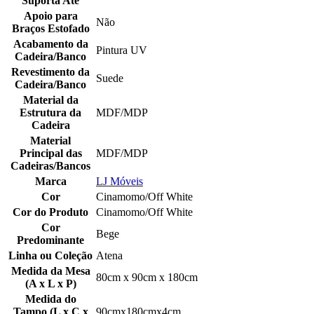
Suporta Até
Apoio para
Não
Braços Estofado
Acabamento da
Pintura UV
Cadeira/Banco
Revestimento da
Suede
Cadeira/Banco
Material da
Estrutura da
MDF/MDP
Cadeira
Material
Principal das
MDF/MDP
Cadeiras/Bancos
Marca
LJ Móveis
Cor
Cinamomo/Off White
Cor do Produto
Cinamomo/Off White
Cor
Bege
Predominante
Linha ou Coleção
Atena
Medida da Mesa
80cm x 90cm x 180cm
(A x L x P)
Medida do
Tampo (L x C x
90cmx180cmx4cm