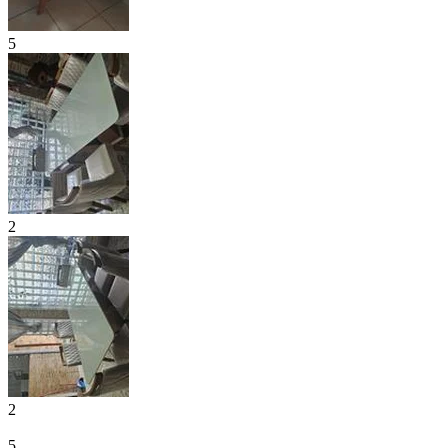
5
2
2
5