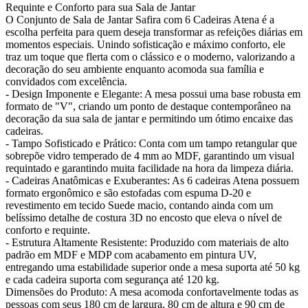
Requinte e Conforto para sua Sala de Jantar
O Conjunto de Sala de Jantar Safira com 6 Cadeiras Atena é a
escolha perfeita para quem deseja transformar as refeições diárias em
momentos especiais. Unindo sofisticação e máximo conforto, ele
traz um toque que flerta com o clássico e o moderno, valorizando a
decoração do seu ambiente enquanto acomoda sua família e
convidados com excelência.
- Design Imponente e Elegante: A mesa possui uma base robusta em
formato de "V", criando um ponto de destaque contemporâneo na
decoração da sua sala de jantar e permitindo um ótimo encaixe das
cadeiras.
- Tampo Sofisticado e Prático: Conta com um tampo retangular que
sobrepõe vidro temperado de 4 mm ao MDF, garantindo um visual
requintado e garantindo muita facilidade na hora da limpeza diária.
- Cadeiras Anatômicas e Exuberantes: As 6 cadeiras Atena possuem
formato ergonômico e são estofadas com espuma D-20 e
revestimento em tecido Suede macio, contando ainda com um
belíssimo detalhe de costura 3D no encosto que eleva o nível de
conforto e requinte.
- Estrutura Altamente Resistente: Produzido com materiais de alto
padrão em MDF e MDP com acabamento em pintura UV,
entregando uma estabilidade superior onde a mesa suporta até 50 kg
e cada cadeira suporta com segurança até 120 kg.
Dimensões do Produto: A mesa acomoda confortavelmente todas as
pessoas com seus 180 cm de largura, 80 cm de altura e 90 cm de