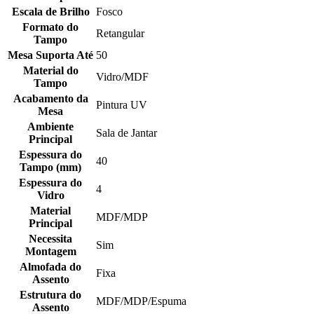
Escala de Brilho
Fosco
Formato do
Retangular
Tampo
Mesa Suporta Até
50
Material do
Vidro/MDF
Tampo
Acabamento da
Pintura UV
Mesa
Ambiente
Sala de Jantar
Principal
Espessura do
40
Tampo (mm)
Espessura do
4
Vidro
Material
MDF/MDP
Principal
Necessita
Sim
Montagem
Almofada do
Fixa
Assento
Estrutura do
MDF/MDP/Espuma
Assento