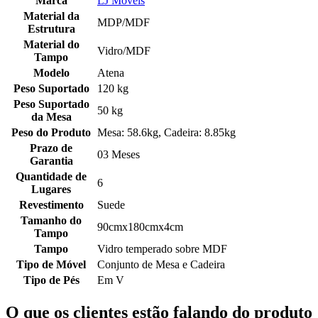
Marca
LJ Móveis
Material da
MDP/MDF
Estrutura
Material do
Vidro/MDF
Tampo
Modelo
Atena
Peso Suportado
120 kg
Peso Suportado
50 kg
da Mesa
Peso do Produto
Mesa: 58.6kg, Cadeira: 8.85kg
Prazo de
03 Meses
Garantia
Quantidade de
6
Lugares
Revestimento
Suede
Tamanho do
90cmx180cmx4cm
Tampo
Tampo
Vidro temperado sobre MDF
Tipo de Móvel
Conjunto de Mesa e Cadeira
Tipo de Pés
Em V
O que os clientes estão falando do produto