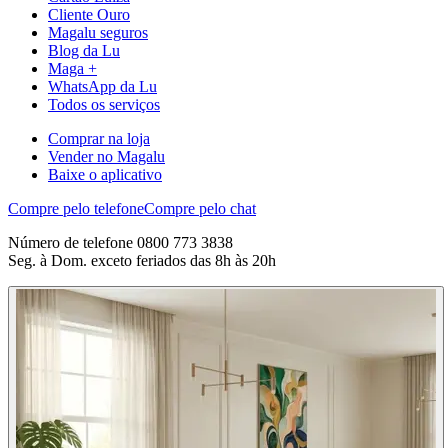
Cliente Ouro
Magalu seguros
Blog da Lu
Maga +
WhatsApp da Lu
Todos os serviços
Comprar na loja
Vender no Magalu
Baixe o aplicativo
Compre pelo telefone
Compre pelo chat
Número de telefone 0800 773 3838
Seg. à Dom. exceto feriados das 8h às 20h