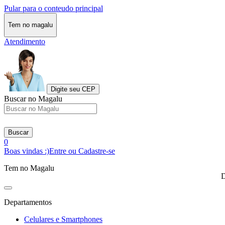
Pular para o conteudo principal
Tem no magalu
Atendimento
Digite seu CEP
Buscar no Magalu
Buscar
0
Boas vindas :)
Entre ou Cadastre-se
Tem no Magalu
D
Departamentos
Celulares e Smartphones