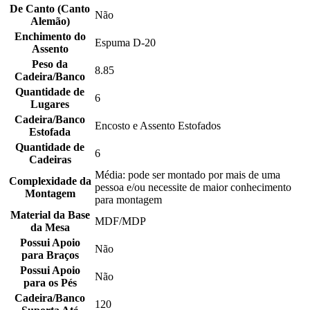
De Canto (Canto
Não
Alemão)
Enchimento do
Espuma D-20
Assento
Peso da
8.85
Cadeira/Banco
Quantidade de
6
Lugares
Cadeira/Banco
Encosto e Assento Estofados
Estofada
Quantidade de
6
Cadeiras
Média: pode ser montado por mais de uma
Complexidade da
pessoa e/ou necessite de maior conhecimento
Montagem
para montagem
Material da Base
MDF/MDP
da Mesa
Possui Apoio
Não
para Braços
Possui Apoio
Não
para os Pés
Cadeira/Banco
120