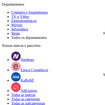
Departamentos
Celulares e Smartphones
TV e Vídeo
Eletrodomésticos
Móveis
Informática
Moda
N
Todos os departamentos
Nossas marcas e parceiros
Netshoes
Epoca Cosméticos
S
KaBuM!
AliExpress
Todas as marcas
Todas as categorias
Todas as subcategorias