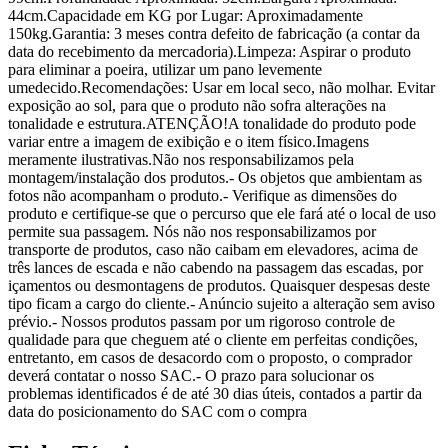
44cm.Capacidade em KG por Lugar: Aproximadamente
150kg.Garantia: 3 meses contra defeito de fabricação (a contar da
data do recebimento da mercadoria).Limpeza: Aspirar o produto
para eliminar a poeira, utilizar um pano levemente
umedecido.Recomendações: Usar em local seco, não molhar. Evitar
exposição ao sol, para que o produto não sofra alterações na
tonalidade e estrutura.ATENÇÃO!A tonalidade do produto pode
variar entre a imagem de exibição e o item físico.Imagens
meramente ilustrativas.Não nos responsabilizamos pela
montagem/instalação dos produtos.- Os objetos que ambientam as
fotos não acompanham o produto.- Verifique as dimensões do
produto e certifique-se que o percurso que ele fará até o local de uso
permite sua passagem. Nós não nos responsabilizamos por
transporte de produtos, caso não caibam em elevadores, acima de
três lances de escada e não cabendo na passagem das escadas, por
içamentos ou desmontagens de produtos. Quaisquer despesas deste
tipo ficam a cargo do cliente.- Anúncio sujeito a alteração sem aviso
prévio.- Nossos produtos passam por um rigoroso controle de
qualidade para que cheguem até o cliente em perfeitas condições,
entretanto, em casos de desacordo com o proposto, o comprador
deverá contatar o nosso SAC.- O prazo para solucionar os
problemas identificados é de até 30 dias úteis, contados a partir da
data do posicionamento do SAC com o compra