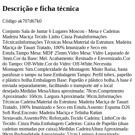
Descrição e ficha técnica
Código
ak707d67k0
Conjunto Sala de Jantar 6 Lugares Moscou - Mesa e Cadeiras
Madeira Maciça Tecido Linho Cinza PrataInformações
TécnicasInformações Técnicas Mesa:Material da Estrutura: Madeira
Maciça de Tauari Tratado, 100% Imunizado e Seco em
Estufa.Tampo Mesa: MDF 25mm.Vidro Mesa: Vidro Laqueado de
3mm.Cor da Base: Mel. Acabamento: Resinado e Envernizado.Cor
do Tampo: Off-White.Cor do Vidro: Off-White.Necessita
Montagem: Sim.Complexidade da Montagem: Muito Baixa, basta
parafusar o tampo na base.Embalagem Tampo: Perfil tubex, papelão
e plástico bolha.Embalagem Base: Papelão e plástico bolha.A base é
enviada separadamente, facilitando o transporte até o local
desejado.Medidas MesaAltura aproximada: 78cm.Comprimento
Aproximado: 160cm. Largura Aproximada: 90cm.Informações
Técnicas Cadeira:Material da Estrutura: Madeira Maciça de Tauari
Tratado, 100% Imunizado e Seco em Estufa.Assento: Espuma D26
Soft Real.Encosto: Madeira Maciça e Telinha Rattan
Sextavado.Assento/Pés: Reforçado.Tecido Cadeira: LinhoCor do
Tecido: Cinza Prata.Embalagem Cadeiras: Caixa de Papelão (duas
cadeiras montadas por caixa).Medidas CadeiraAltura Aproximada:
99cm.Profundidade Aproximada: 52cm.Largura Aproximada: