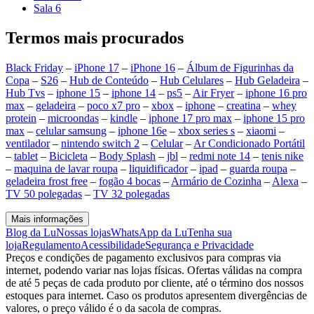
Sala 6
Termos mais procurados
Black Friday
–
iPhone 17
–
iPhone 16
–
Álbum de Figurinhas da
Copa
–
S26
–
Hub de Conteúdo
–
Hub Celulares
–
Hub Geladeira
–
Hub Tvs
–
iphone 15
–
iphone 14
–
ps5
–
Air Fryer
–
iphone 16 pro
max
–
geladeira
–
poco x7 pro
–
xbox
–
iphone
–
creatina
–
whey
protein
–
microondas
–
kindle
–
iphone 17 pro max
–
iphone 15 pro
max
–
celular samsung
–
iphone 16e
–
xbox series s
–
xiaomi
–
ventilador
–
nintendo switch 2
–
Celular
–
Ar Condicionado Portátil
–
tablet
–
Bicicleta
–
Body Splash
–
jbl
–
redmi note 14
–
tenis nike
–
maquina de lavar roupa
–
liquidificador
–
ipad
–
guarda roupa
–
geladeira frost free
–
fogão 4 bocas
–
Armário de Cozinha
–
Alexa
–
TV 50 polegadas
–
TV 32 polegadas
Mais informações
Blog da Lu
Nossas lojas
WhatsApp da Lu
Tenha sua
loja
Regulamento
Acessibilidade
Segurança e Privacidade
Preços e condições de pagamento exclusivos para compras via
internet, podendo variar nas lojas físicas. Ofertas válidas na compra
de até 5 peças de cada produto por cliente, até o término dos nossos
estoques para internet. Caso os produtos apresentem divergências de
valores, o preço válido é o da sacola de compras.