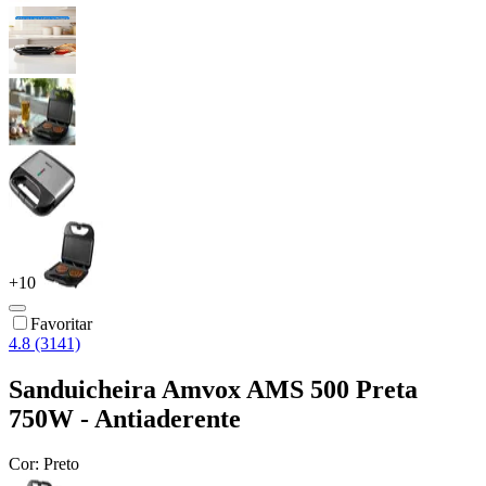
+
10
Favoritar
4.8 (3141)
Sanduicheira Amvox AMS 500 Preta
750W - Antiaderente
Cor:
Preto