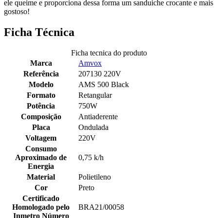
ele queime e proporciona dessa forma um sanduíche crocante e mais
gostoso!
Ficha Técnica
Ficha tecnica do produto
Marca
Amvox
Referência
207130 220V
Modelo
AMS 500 Black
Formato
Retangular
Potência
750W
Composição
Antiaderente
Placa
Ondulada
Voltagem
220V
Consumo
Aproximado de
0,75 k/h
Energia
Material
Polietileno
Cor
Preto
Certificado
Homologado pelo
BRA21/00058
Inmetro Número