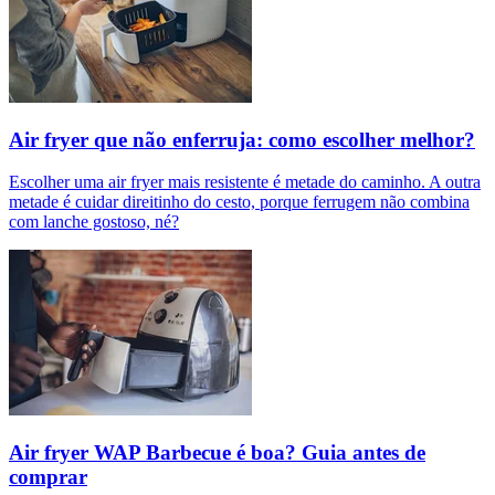
Air fryer que não enferruja: como escolher melhor?
Escolher uma air fryer mais resistente é metade do caminho. A outra
metade é cuidar direitinho do cesto, porque ferrugem não combina
com lanche gostoso, né?
Air fryer WAP Barbecue é boa? Guia antes de
comprar