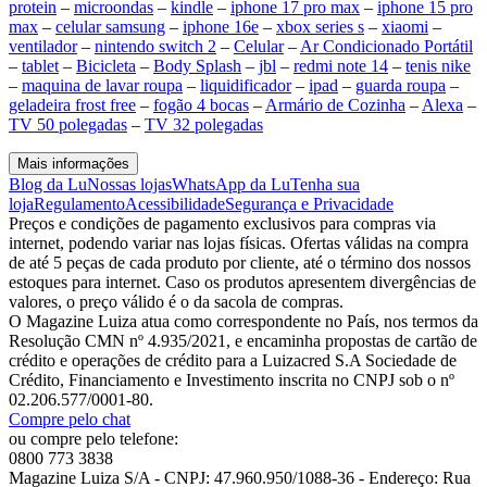
protein
–
microondas
–
kindle
–
iphone 17 pro max
–
iphone 15 pro
max
–
celular samsung
–
iphone 16e
–
xbox series s
–
xiaomi
–
ventilador
–
nintendo switch 2
–
Celular
–
Ar Condicionado Portátil
–
tablet
–
Bicicleta
–
Body Splash
–
jbl
–
redmi note 14
–
tenis nike
–
maquina de lavar roupa
–
liquidificador
–
ipad
–
guarda roupa
–
geladeira frost free
–
fogão 4 bocas
–
Armário de Cozinha
–
Alexa
–
TV 50 polegadas
–
TV 32 polegadas
Mais informações
Blog da Lu
Nossas lojas
WhatsApp da Lu
Tenha sua
loja
Regulamento
Acessibilidade
Segurança e Privacidade
Preços e condições de pagamento exclusivos para compras via
internet, podendo variar nas lojas físicas. Ofertas válidas na compra
de até 5 peças de cada produto por cliente, até o término dos nossos
estoques para internet. Caso os produtos apresentem divergências de
valores, o preço válido é o da sacola de compras.
O Magazine Luiza atua como correspondente no País, nos termos da
Resolução CMN nº 4.935/2021, e encaminha propostas de cartão de
crédito e operações de crédito para a Luizacred S.A Sociedade de
Crédito, Financiamento e Investimento inscrita no CNPJ sob o nº
02.206.577/0001-80.
Compre pelo chat
ou compre pelo telefone:
0800 773 3838
Magazine Luiza S/A - CNPJ: 47.960.950/1088-36 - Endereço: Rua