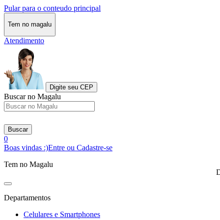
Pular para o conteudo principal
Tem no magalu
Atendimento
Digite seu CEP
Buscar no Magalu
Buscar
0
Boas vindas :)
Entre ou Cadastre-se
Tem no Magalu
D
Departamentos
Celulares e Smartphones