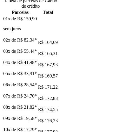
Tabela de parcelas de Cartão
de crédito
Parcelas
Total
01x de
R$ 159,90
sem juros
02x de
R$ 82,34
*
R$ 164,69
03x de
R$ 55,44
*
R$ 166,31
04x de
R$ 41,98
*
R$ 167,93
05x de
R$ 33,91
*
R$ 169,57
06x de
R$ 28,54
*
R$ 171,22
07x de
R$ 24,70
*
R$ 172,88
08x de
R$ 21,82
*
R$ 174,55
09x de
R$ 19,58
*
R$ 176,23
10x de
R$ 17,79
*
R$ 177,92