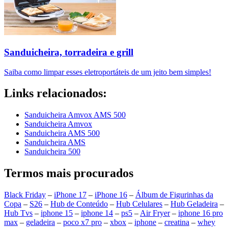
Sanduicheira, torradeira e grill
Saiba como limpar esses eletroportáteis de um jeito bem simples!
Links relacionados:
Sanduicheira Amvox AMS 500
Sanduicheira Amvox
Sanduicheira AMS 500
Sanduicheira AMS
Sanduicheira 500
Termos mais procurados
Black Friday
–
iPhone 17
–
iPhone 16
–
Álbum de Figurinhas da
Copa
–
S26
–
Hub de Conteúdo
–
Hub Celulares
–
Hub Geladeira
–
Hub Tvs
–
iphone 15
–
iphone 14
–
ps5
–
Air Fryer
–
iphone 16 pro
max
–
geladeira
–
poco x7 pro
–
xbox
–
iphone
–
creatina
–
whey