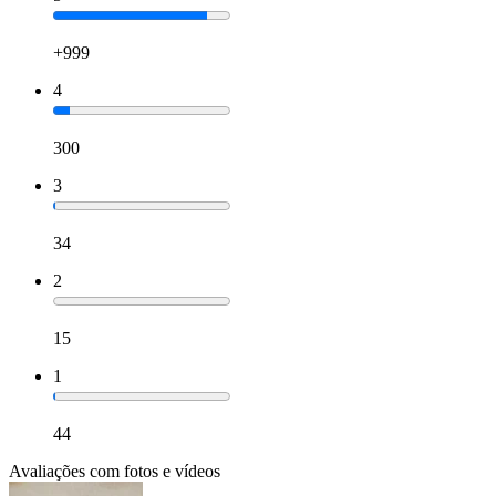
+999
4
300
3
34
2
15
1
44
Avaliações com fotos e vídeos