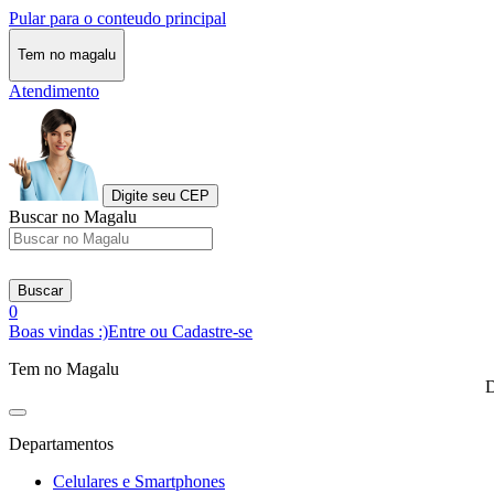
Pular para o conteudo principal
Tem no magalu
Atendimento
Digite seu CEP
Buscar no Magalu
Buscar
0
Boas vindas :)
Entre ou Cadastre-se
Tem no Magalu
D
Departamentos
Celulares e Smartphones