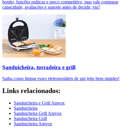
bonito, funções práticas e preço competitivo, mas vale comparar
capacidade, avaliações e suporte antes de decidir, viu?
Sanduicheira, torradeira e grill
Saiba como limpar esses eletroportáteis de um jeito bem simples!
Links relacionados:
Sanduicheira e Grill Amvox
Sanduicheira
Sanduicheira Grill Amvox
Sanduicheira Grill
Sanduicheira Amvox