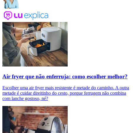
Air fryer que não enferruja: como escolher melhor?
Escolher uma air fryer mais resistente é metade do caminho. A outra
metade é cuidar direitinho do cesto, porque ferrugem não combina
com lanche gostoso, né?