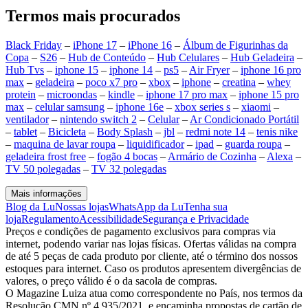
Termos mais procurados
Black Friday
–
iPhone 17
–
iPhone 16
–
Álbum de Figurinhas da
Copa
–
S26
–
Hub de Conteúdo
–
Hub Celulares
–
Hub Geladeira
–
Hub Tvs
–
iphone 15
–
iphone 14
–
ps5
–
Air Fryer
–
iphone 16 pro
max
–
geladeira
–
poco x7 pro
–
xbox
–
iphone
–
creatina
–
whey
protein
–
microondas
–
kindle
–
iphone 17 pro max
–
iphone 15 pro
max
–
celular samsung
–
iphone 16e
–
xbox series s
–
xiaomi
–
ventilador
–
nintendo switch 2
–
Celular
–
Ar Condicionado Portátil
–
tablet
–
Bicicleta
–
Body Splash
–
jbl
–
redmi note 14
–
tenis nike
–
maquina de lavar roupa
–
liquidificador
–
ipad
–
guarda roupa
–
geladeira frost free
–
fogão 4 bocas
–
Armário de Cozinha
–
Alexa
–
TV 50 polegadas
–
TV 32 polegadas
Mais informações
Blog da Lu
Nossas lojas
WhatsApp da Lu
Tenha sua
loja
Regulamento
Acessibilidade
Segurança e Privacidade
Preços e condições de pagamento exclusivos para compras via
internet, podendo variar nas lojas físicas. Ofertas válidas na compra
de até 5 peças de cada produto por cliente, até o término dos nossos
estoques para internet. Caso os produtos apresentem divergências de
valores, o preço válido é o da sacola de compras.
O Magazine Luiza atua como correspondente no País, nos termos da
Resolução CMN nº 4.935/2021, e encaminha propostas de cartão de