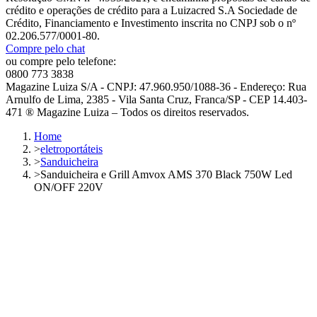
crédito e operações de crédito para a Luizacred S.A Sociedade de
Crédito, Financiamento e Investimento inscrita no CNPJ sob o nº
02.206.577/0001-80.
Compre pelo chat
ou compre pelo telefone:
0800 773 3838
Magazine Luiza S/A - CNPJ: 47.960.950/1088-36 - Endereço: Rua
Arnulfo de Lima, 2385 - Vila Santa Cruz, Franca/SP - CEP 14.403-
471 ® Magazine Luiza – Todos os direitos reservados.
Home
>
eletroportáteis
>
Sanduicheira
>
Sanduicheira e Grill Amvox AMS 370 Black 750W Led
ON/OFF 220V