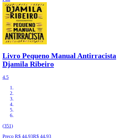
Livro Pequeno Manual Antirracista
Djamila Ribeiro
4.5
(351)
Preço R$ 44,93
R$
44
,
93