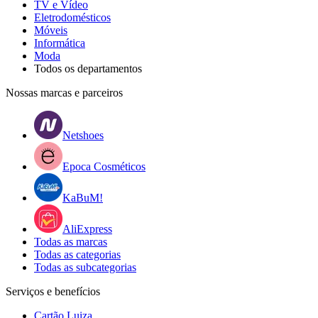
TV e Vídeo
Eletrodomésticos
Móveis
Informática
Moda
Todos os departamentos
Nossas marcas e parceiros
Netshoes
Epoca Cosméticos
KaBuM!
AliExpress
Todas as marcas
Todas as categorias
Todas as subcategorias
Serviços e benefícios
Cartão Luiza