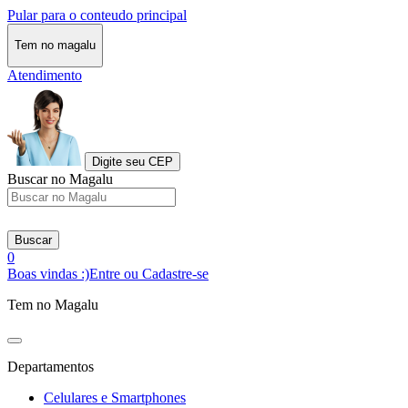
Pular para o conteudo principal
Tem no magalu
Atendimento
Digite seu CEP
Buscar no Magalu
Buscar
0
Boas vindas :)
Entre ou Cadastre-se
Tem no Magalu
Departamentos
Celulares e Smartphones