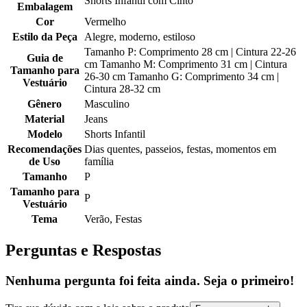
Shorts Infantil com Cinto
Embalagem
Cor
Vermelho
Estilo da Peça
Alegre, moderno, estiloso
Tamanho P: Comprimento 28 cm | Cintura 22-26
Guia de
cm Tamanho M: Comprimento 31 cm | Cintura
Tamanho para
26-30 cm Tamanho G: Comprimento 34 cm |
Vestuário
Cintura 28-32 cm
Gênero
Masculino
Material
Jeans
Modelo
Shorts Infantil
Recomendações
Dias quentes, passeios, festas, momentos em
de Uso
família
Tamanho
P
Tamanho para
P
Vestuário
Tema
Verão, Festas
Perguntas e Respostas
Nenhuma pergunta foi feita ainda. Seja o primeiro!