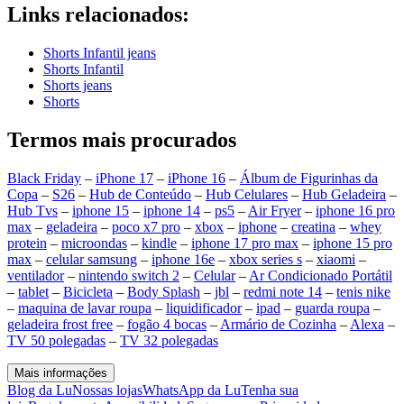
Links relacionados:
Shorts Infantil jeans
Shorts Infantil
Shorts jeans
Shorts
Termos mais procurados
Black Friday
–
iPhone 17
–
iPhone 16
–
Álbum de Figurinhas da
Copa
–
S26
–
Hub de Conteúdo
–
Hub Celulares
–
Hub Geladeira
–
Hub Tvs
–
iphone 15
–
iphone 14
–
ps5
–
Air Fryer
–
iphone 16 pro
max
–
geladeira
–
poco x7 pro
–
xbox
–
iphone
–
creatina
–
whey
protein
–
microondas
–
kindle
–
iphone 17 pro max
–
iphone 15 pro
max
–
celular samsung
–
iphone 16e
–
xbox series s
–
xiaomi
–
ventilador
–
nintendo switch 2
–
Celular
–
Ar Condicionado Portátil
–
tablet
–
Bicicleta
–
Body Splash
–
jbl
–
redmi note 14
–
tenis nike
–
maquina de lavar roupa
–
liquidificador
–
ipad
–
guarda roupa
–
geladeira frost free
–
fogão 4 bocas
–
Armário de Cozinha
–
Alexa
–
TV 50 polegadas
–
TV 32 polegadas
Mais informações
Blog da Lu
Nossas lojas
WhatsApp da Lu
Tenha sua