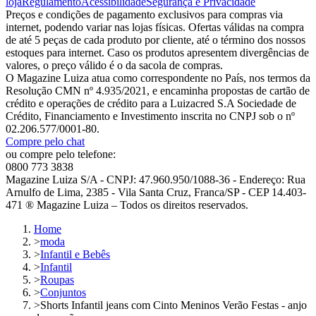
loja
Regulamento
Acessibilidade
Segurança e Privacidade
Preços e condições de pagamento exclusivos para compras via
internet, podendo variar nas lojas físicas. Ofertas válidas na compra
de até 5 peças de cada produto por cliente, até o término dos nossos
estoques para internet. Caso os produtos apresentem divergências de
valores, o preço válido é o da sacola de compras.
O Magazine Luiza atua como correspondente no País, nos termos da
Resolução CMN nº 4.935/2021, e encaminha propostas de cartão de
crédito e operações de crédito para a Luizacred S.A Sociedade de
Crédito, Financiamento e Investimento inscrita no CNPJ sob o nº
02.206.577/0001-80.
Compre pelo chat
ou compre pelo telefone:
0800 773 3838
Magazine Luiza S/A - CNPJ: 47.960.950/1088-36 - Endereço: Rua
Arnulfo de Lima, 2385 - Vila Santa Cruz, Franca/SP - CEP 14.403-
471 ® Magazine Luiza – Todos os direitos reservados.
Home
>
moda
>
Infantil e Bebês
>
Infantil
>
Roupas
>
Conjuntos
>
Shorts Infantil jeans com Cinto Meninos Verão Festas - anjo