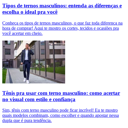
Tipos de ternos masculinos: entenda as diferenças e
escolha o ideal pra você
Conheça os tipos de ternos masculinos, o que faz toda diferença na
hora de comprar! Aqui te mostro os cortes, tecidos e ocasiões pra
você acertar em cheio.
Tênis pra usar com terno masculino: como acertar
no visual com estilo e confiança
Sim, tênis com terno masculino pode ficar incrível! Eu te mostro
quais modelos combinam, como escolher e quando apostar nessa
dupla que é pura tendência.