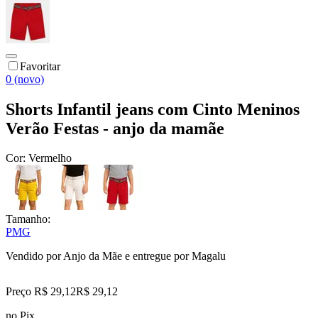
Favoritar
0 (novo)
Shorts Infantil jeans com Cinto Meninos
Verão Festas - anjo da mamãe
Cor:
Vermelho
Tamanho:
P
M
G
Vendido por
Anjo da Mãe
e entregue por
Magalu
Preço R$ 29,12
R$
29
,
12
no Pix