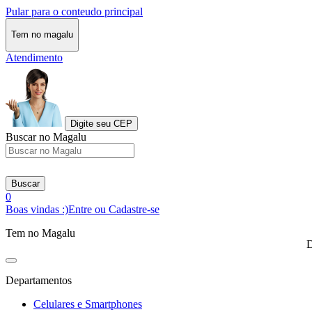
Pular para o conteudo principal
Tem no magalu
Atendimento
Digite seu CEP
Buscar no Magalu
Buscar
0
Boas vindas :)
Entre ou Cadastre-se
Tem no Magalu
D
Departamentos
Celulares e Smartphones