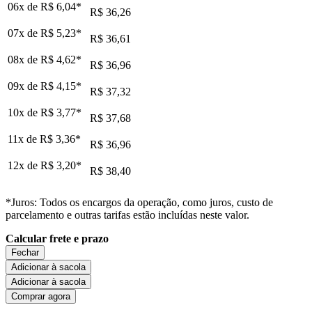
06x de
R$ 6,04
*
R$ 36,26
07x de
R$ 5,23
*
R$ 36,61
08x de
R$ 4,62
*
R$ 36,96
09x de
R$ 4,15
*
R$ 37,32
10x de
R$ 3,77
*
R$ 37,68
11x de
R$ 3,36
*
R$ 36,96
12x de
R$ 3,20
*
R$ 38,40
*Juros: Todos os encargos da operação, como juros, custo de
parcelamento e outras tarifas estão incluídas neste valor.
Calcular frete e prazo
Fechar
Adicionar à sacola
Adicionar à sacola
Comprar agora