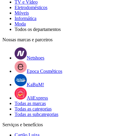
TV e Vídeo
Eletrodomésticos
Móveis
Informática
Moda
Todos os departamentos
Nossas marcas e parceiros
Netshoes
Epoca Cosméticos
KaBuM!
AliExpress
Todas as marcas
Todas as categorias
Todas as subcategorias
Serviços e benefícios
Cartão Luiza