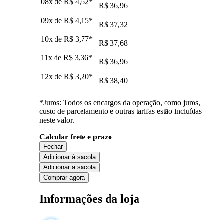
08x de
R$ 4,62
*
R$ 36,96
09x de
R$ 4,15
*
R$ 37,32
10x de
R$ 3,77
*
R$ 37,68
11x de
R$ 3,36
*
R$ 36,96
12x de
R$ 3,20
*
R$ 38,40
*Juros: Todos os encargos da operação, como juros,
custo de parcelamento e outras tarifas estão incluídas
neste valor.
Calcular frete e prazo
Fechar
Adicionar à sacola
Adicionar à sacola
Comprar agora
Informações da loja