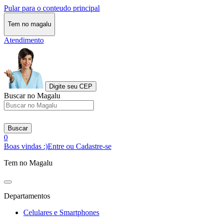
Pular para o conteudo principal
Tem no magalu
Atendimento
Digite seu CEP
Buscar no Magalu
Buscar
0
Boas vindas :)
Entre ou Cadastre-se
Tem no Magalu
Departamentos
Celulares e Smartphones