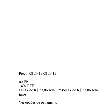
Preço R$ 29,12
R$
29
,
12
no Pix
14% OFF
Ou 1x de R$ 33,86 sem juros
ou
1
x de
R$ 33,86
sem
juros
Ver opções de pagamento