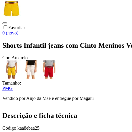
Favoritar
0 (novo)
Shorts Infantil jeans com Cinto Meninos V
Cor:
Amarelo
Tamanho:
P
M
G
Vendido por
Anjo da Mãe
e entregue por
Magalu
Descrição e ficha técnica
Código
kaa8ebaa25