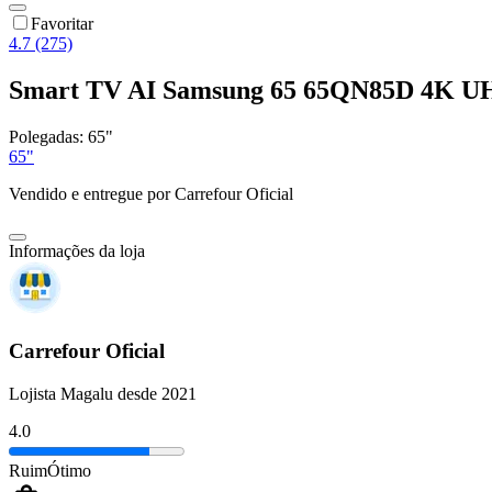
Favoritar
4.7 (275)
Smart TV AI Samsung 65 65QN85D 4K U
Polegadas:
65"
65"
Vendido e entregue por
Carrefour Oficial
Informações da loja
Carrefour Oficial
Lojista Magalu desde 2021
4.0
Ruim
Ótimo