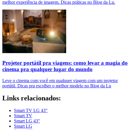
melhor experiência de imagem. Dicas práticas no Blog da Lu.
Projetor portátil pra viagens: como levar a magia do
cinema pra qualquer lugar do mundo
Leve o cinema com você em qualquer viagem com um projetor
portátil. Dicas pra escolher o melhor modelo no Blog da Lu
Links relacionados:
Smart TV LG 43"
Smart TV
Smart LG 43"
Smart LG