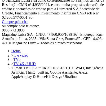
O Magazine Luiza atua como correspondente no País, nos termos da
Resolução CMN nº 4.935/2021, e encaminha propostas de cartão de
crédito e operações de crédito para a Luizacred S.A Sociedade de
Crédito, Financiamento e Investimento inscrita no CNPJ sob o nº
02.206.577/0001-80.
Compre pelo chat
ou compre pelo telefone:
0800 773 3838
Magazine Luiza S/A - CNPJ: 47.960.950/1088-36 - Endereço: Rua
Arnulfo de Lima, 2385 - Vila Santa Cruz, Franca/SP - CEP 14.403-
471 ® Magazine Luiza – Todos os direitos reservados.
Home
>
tv e vídeo
>
TVs
>
TV 4K / UHD
>
Smart TV LG 43" 4K 43UR781C UHD Wi-Fi, Inteligência
Artificial ThinQ, built-in, Google Assistente, Alexa
AppleAirplay & HomeKit Design Ultrafino