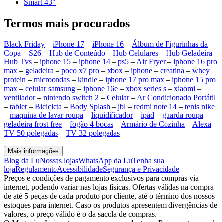
Smart 43"
Termos mais procurados
Black Friday
–
iPhone 17
–
iPhone 16
–
Álbum de Figurinhas da
Copa
–
S26
–
Hub de Conteúdo
–
Hub Celulares
–
Hub Geladeira
–
Hub Tvs
–
iphone 15
–
iphone 14
–
ps5
–
Air Fryer
–
iphone 16 pro
max
–
geladeira
–
poco x7 pro
–
xbox
–
iphone
–
creatina
–
whey
protein
–
microondas
–
kindle
–
iphone 17 pro max
–
iphone 15 pro
max
–
celular samsung
–
iphone 16e
–
xbox series s
–
xiaomi
–
ventilador
–
nintendo switch 2
–
Celular
–
Ar Condicionado Portátil
–
tablet
–
Bicicleta
–
Body Splash
–
jbl
–
redmi note 14
–
tenis nike
–
maquina de lavar roupa
–
liquidificador
–
ipad
–
guarda roupa
–
geladeira frost free
–
fogão 4 bocas
–
Armário de Cozinha
–
Alexa
–
TV 50 polegadas
–
TV 32 polegadas
Mais informações
Blog da Lu
Nossas lojas
WhatsApp da Lu
Tenha sua
loja
Regulamento
Acessibilidade
Segurança e Privacidade
Preços e condições de pagamento exclusivos para compras via
internet, podendo variar nas lojas físicas. Ofertas válidas na compra
de até 5 peças de cada produto por cliente, até o término dos nossos
estoques para internet. Caso os produtos apresentem divergências de
valores, o preço válido é o da sacola de compras.