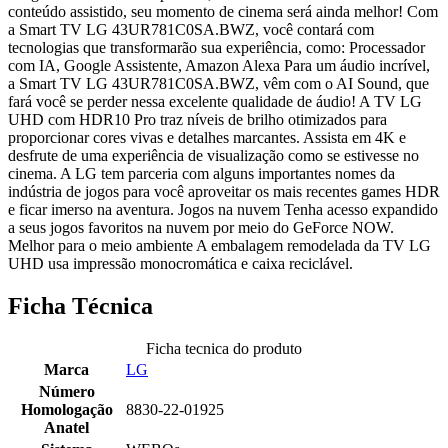
conteúdo assistido, seu momento de cinema será ainda melhor! Com
a Smart TV LG 43UR781C0SA.BWZ, você contará com
tecnologias que transformarão sua experiência, como: Processador
com IA, Google Assistente, Amazon Alexa Para um áudio incrível,
a Smart TV LG 43UR781C0SA.BWZ, vêm com o AI Sound, que
fará você se perder nessa excelente qualidade de áudio! A TV LG
UHD com HDR10 Pro traz níveis de brilho otimizados para
proporcionar cores vivas e detalhes marcantes. Assista em 4K e
desfrute de uma experiência de visualização como se estivesse no
cinema. A LG tem parceria com alguns importantes nomes da
indústria de jogos para você aproveitar os mais recentes games HDR
e ficar imerso na aventura. Jogos na nuvem Tenha acesso expandido
a seus jogos favoritos na nuvem por meio do GeForce NOW.
Melhor para o meio ambiente A embalagem remodelada da TV LG
UHD usa impressão monocromática e caixa reciclável.
Ficha Técnica
Ficha tecnica do produto
Marca
LG
Número
Homologação
8830-22-01925
Anatel