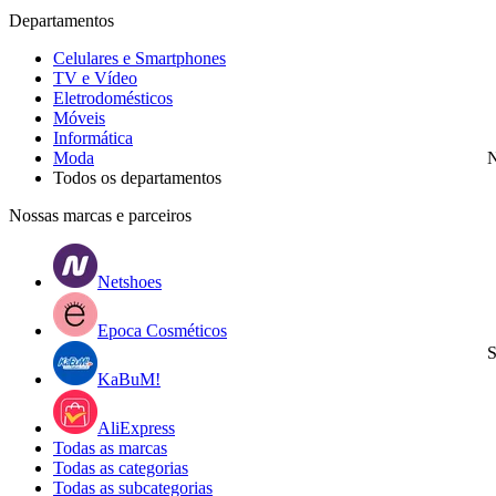
Departamentos
Celulares e Smartphones
TV e Vídeo
Eletrodomésticos
Móveis
Informática
Moda
N
Todos os departamentos
Nossas marcas e parceiros
Netshoes
Epoca Cosméticos
S
KaBuM!
AliExpress
Todas as marcas
Todas as categorias
Todas as subcategorias