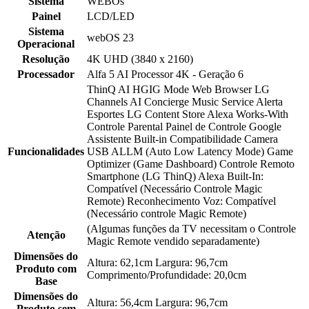
Sistema
WEBOs
Painel
LCD/LED
Sistema
webOS 23
Operacional
Resolução
4K UHD (3840 x 2160)
Processador
Alfa 5 AI Processor 4K - Geração 6
ThinQ AI HGIG Mode Web Browser LG
Channels AI Concierge Music Service Alerta
Esportes LG Content Store Alexa Works-With
Controle Parental Painel de Controle Google
Assistente Built-in Compatibilidade Camera
Funcionalidades
USB ALLM (Auto Low Latency Mode) Game
Optimizer (Game Dashboard) Controle Remoto
Smartphone (LG ThinQ) Alexa Built-In:
Compatível (Necessário Controle Magic
Remote) Reconhecimento Voz: Compatível
(Necessário controle Magic Remote)
(Algumas funções da TV necessitam o Controle
Atenção
Magic Remote vendido separadamente)
Dimensões do
Altura: 62,1cm Largura: 96,7cm
Produto com
Comprimento/Profundidade: 20,0cm
Base
Dimensões do
Altura: 56,4cm Largura: 96,7cm
Produto sem