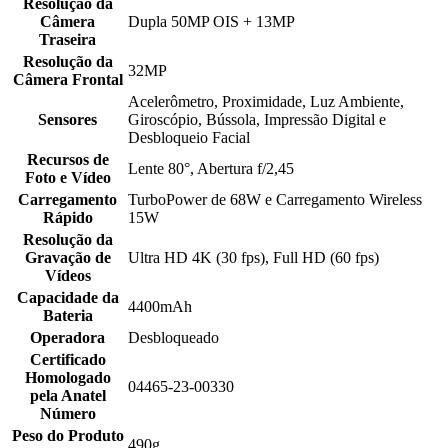
Resolução da
Câmera
Dupla 50MP OIS + 13MP
Traseira
Resolução da
32MP
Câmera Frontal
Acelerômetro, Proximidade, Luz Ambiente,
Sensores
Giroscópio, Bússola, Impressão Digital e
Desbloqueio Facial
Recursos de
Lente 80°, Abertura f/2,45
Foto e Vídeo
Carregamento
TurboPower de 68W e Carregamento Wireless
Rápido
15W
Resolução da
Gravação de
Ultra HD 4K (30 fps), Full HD (60 fps)
Vídeos
Capacidade da
4400mAh
Bateria
Operadora
Desbloqueado
Certificado
Homologado
04465-23-00330
pela Anatel
Número
Peso do Produto
490g