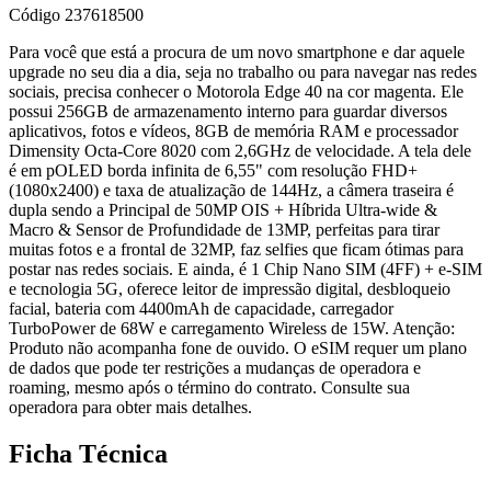
Código
237618500
Para você que está a procura de um novo smartphone e dar aquele
upgrade no seu dia a dia, seja no trabalho ou para navegar nas redes
sociais, precisa conhecer o Motorola Edge 40 na cor magenta. Ele
possui 256GB de armazenamento interno para guardar diversos
aplicativos, fotos e vídeos, 8GB de memória RAM e processador
Dimensity Octa-Core 8020 com 2,6GHz de velocidade. A tela dele
é em pOLED borda infinita de 6,55" com resolução FHD+
(1080x2400) e taxa de atualização de 144Hz, a câmera traseira é
dupla sendo a Principal de 50MP OIS + Híbrida Ultra-wide &
Macro & Sensor de Profundidade de 13MP, perfeitas para tirar
muitas fotos e a frontal de 32MP, faz selfies que ficam ótimas para
postar nas redes sociais. E ainda, é 1 Chip Nano SIM (4FF) + e-SIM
e tecnologia 5G, oferece leitor de impressão digital, desbloqueio
facial, bateria com 4400mAh de capacidade, carregador
TurboPower de 68W e carregamento Wireless de 15W. Atenção:
Produto não acompanha fone de ouvido. O eSIM requer um plano
de dados que pode ter restrições a mudanças de operadora e
roaming, mesmo após o término do contrato. Consulte sua
operadora para obter mais detalhes.
Ficha Técnica