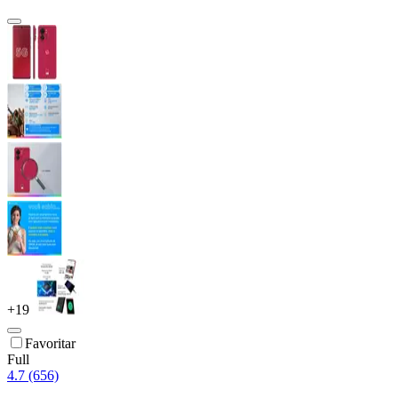
+
19
Favoritar
Full
4.7 (656)