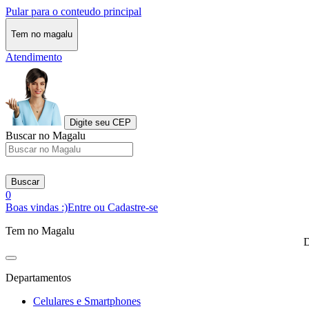
Pular para o conteudo principal
Tem no magalu
Atendimento
Digite seu CEP
Buscar no Magalu
Buscar
0
Boas vindas :)
Entre ou Cadastre-se
Tem no Magalu
D
Departamentos
Celulares e Smartphones