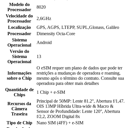
Modelo do
8020
Processador
Velocidade do
2,6GHz
Processador
Localização
GPS, AGPS, LTEPP, SUPL,Glonass, Galileo
Processador
Dimensity Octa-Core
Sistema
Android
Operacional
Versão do
Sistema
13
Operacional
O eSIM requer um plano de dados que pode ter
Informações
restrições a mudanças de operadora e roaming,
sobre o Chip
mesmo após o término do contrato. Consulte sua
operadora para obter mais detalhes
Quantidade de
1 Chip + e-SIM
Chips
Principal de 50MP: Lente 81.2°, Abertura f/1,47.
Recursos da
OIS 13MP Híbrida Ultra-wide & Macro &
Câmera
Sensor de Profundidade: Lente 120°, Abertura
Traseira
f/2,2, ZOOM Digital 8x
Tipo de Chip
Nano SIM (4FF) + e-SIM