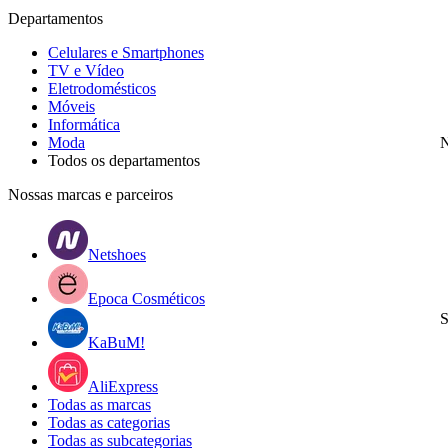
Departamentos
Celulares e Smartphones
TV e Vídeo
Eletrodomésticos
Móveis
Informática
Moda
N
Todos os departamentos
Nossas marcas e parceiros
Netshoes
Epoca Cosméticos
S
KaBuM!
AliExpress
Todas as marcas
Todas as categorias
Todas as subcategorias