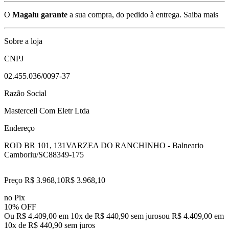
O
Magalu garante
a sua compra, do pedido à entrega.
Saiba mais
Sobre a loja
CNPJ
02.455.036/0097-37
Razão Social
Mastercell Com Eletr Ltda
Endereço
ROD BR 101, 131
VARZEA DO RANCHINHO - Balneario
Camboriu/SC
88349-175
Preço R$ 3.968,10
R$
3.968
,
10
no Pix
10% OFF
Ou R$ 4.409,00 em 10x de R$ 440,90 sem juros
ou
R$ 4.409,00
em
10
x de
R$ 440,90
sem juros