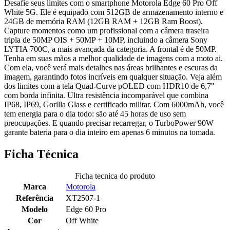
Desafie seus limites com o smartphone Motorola Edge 60 Pro Off
White 5G. Ele é equipado com 512GB de armazenamento interno e
24GB de memória RAM (12GB RAM + 12GB Ram Boost).
Capture momentos como um profissional com a câmera traseira
tripla de 50MP OIS + 50MP + 10MP, incluindo a câmera Sony
LYTIA 700C, a mais avançada da categoria. A frontal é de 50MP.
Tenha em suas mãos a melhor qualidade de imagens com a moto ai.
Com ela, você verá mais detalhes nas áreas brilhantes e escuras da
imagem, garantindo fotos incríveis em qualquer situação. Veja além
dos limites com a tela Quad-Curve pOLED com HDR10 de 6,7"
com borda infinita. Ultra resistência incomparável que combina
IP68, IP69, Gorilla Glass e certificado militar. Com 6000mAh, você
tem energia para o dia todo: são até 45 horas de uso sem
preocupações. E quando precisar recarregar, o TurboPower 90W
garante bateria para o dia inteiro em apenas 6 minutos na tomada.
Ficha Técnica
Ficha tecnica do produto
Marca
Motorola
Referência
XT2507-1
Modelo
Edge 60 Pro
Cor
Off White