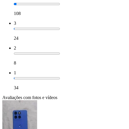
108
3
24
2
8
1
34
Avaliações com fotos e vídeos