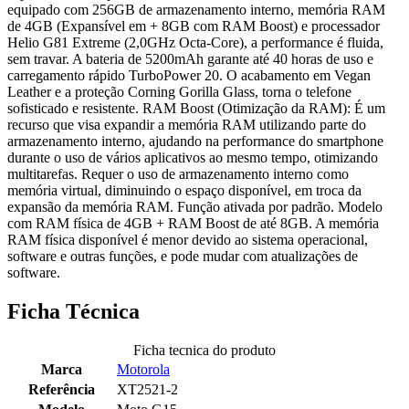
equipado com 256GB de armazenamento interno, memória RAM
de 4GB (Expansível em + 8GB com RAM Boost) e processador
Helio G81 Extreme (2,0GHz Octa-Core), a performance é fluida,
sem travar. A bateria de 5200mAh garante até 40 horas de uso e
carregamento rápido TurboPower 20. O acabamento em Vegan
Leather e a proteção Corning Gorilla Glass, torna o telefone
sofisticado e resistente. RAM Boost (Otimização da RAM): É um
recurso que visa expandir a memória RAM utilizando parte do
armazenamento interno, ajudando na performance do smartphone
durante o uso de vários aplicativos ao mesmo tempo, otimizando
multitarefas. Requer o uso de armazenamento interno como
memória virtual, diminuindo o espaço disponível, em troca da
expansão da memória RAM. Função ativada por padrão. Modelo
com RAM física de 4GB + RAM Boost de até 8GB. A memória
RAM física disponível é menor devido ao sistema operacional,
software e outras funções, e pode mudar com atualizações de
software.
Ficha Técnica
Ficha tecnica do produto
Marca
Motorola
Referência
XT2521-2