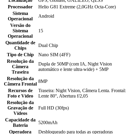
Localização
GPS, Glonass, GALILEO, QZSS
Processador
Helio G81 Extreme (2,0GHz Octa-Core)
Sistema
Android
Operacional
Versão do
Sistema
15
Operacional
Quantidade de
Dual Chip
Chips
Tipo de Chip
Nano SIM (4FF)
Resolução da
Dupla de 50MP (com IA, Night Vision
Câmera
automático e lente ultra-wide) + 5MP
Traseira
Resolução da
8MP
Câmera Frontal
Recursos de
Traseira: Night Vision, Câmera Lenta. Frontal:
Foto e Vídeo
Lente 80°, Abertura f/2,05
Resolução da
Gravação de
Full HD (30fps)
Vídeos
Capacidade da
5200mAh
Bateria
Operadora
Desbloqueado para todas as operadoras