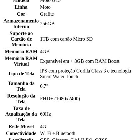
Modelo
Moto G15
Linha
Moto
Cor
Grafite
Armazenamento
256GB
Interno
Suporte ao
Cartão de
1TB com cartão Micro SD
Memória
Memória RAM
4GB
Memória RAM
Expansível em + 8GB com RAM Boost
Virtual
IPS com proteção Gorilla Glass 3 e tecnologia
Tipo de Tela
Smart Water Touch
Tamanho da
6,7"
Tela
Resolução da
FHD+ (1080x2400)
Tela
Taxa de
Atualização da
60Hz
Tela
Rede Móvel
4G
Conectividade
Wi-Fi e Bluetooth