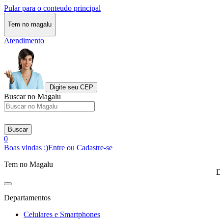
Pular para o conteudo principal
Tem no magalu
Atendimento
Digite seu CEP
Buscar no Magalu
Buscar
0
Boas vindas :)
Entre ou Cadastre-se
Tem no Magalu
D
Departamentos
Celulares e Smartphones