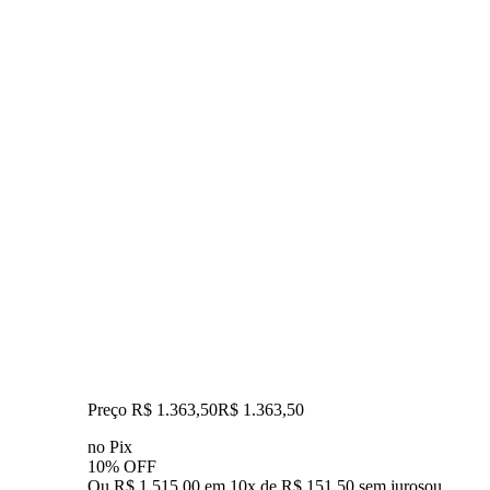
Preço R$ 1.363,50
R$
1.363
,
50
no Pix
10% OFF
Ou R$ 1.515,00 em 10x de R$ 151,50 sem juros
ou