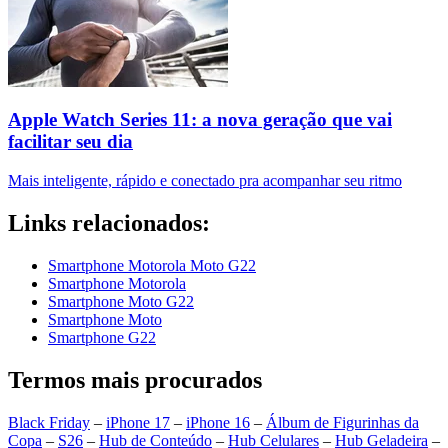
Apple Watch Series 11: a nova geração que vai
facilitar seu dia
Mais inteligente, rápido e conectado pra acompanhar seu ritmo
Links relacionados:
Smartphone Motorola Moto G22
Smartphone Motorola
Smartphone Moto G22
Smartphone Moto
Smartphone G22
Termos mais procurados
Black Friday
–
iPhone 17
–
iPhone 16
–
Álbum de Figurinhas da
Copa
–
S26
–
Hub de Conteúdo
–
Hub Celulares
–
Hub Geladeira
–