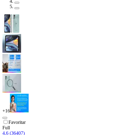
+
16
Favoritar
Full
4.6 (36407)