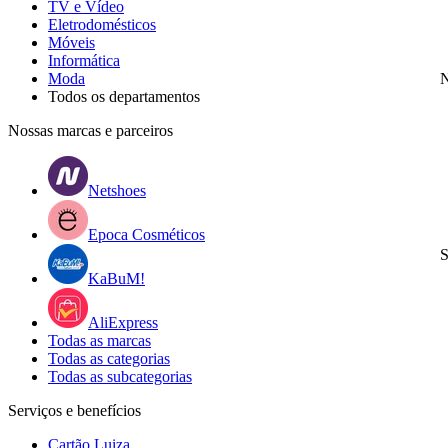
TV e Vídeo
Eletrodomésticos
Móveis
Informática
Moda
N
Todos os departamentos
Nossas marcas e parceiros
Netshoes
Epoca Cosméticos
S
KaBuM!
AliExpress
Todas as marcas
Todas as categorias
Todas as subcategorias
Serviços e benefícios
Cartão Luiza