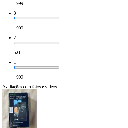
+999
3
+999
2
521
1
+999
Avaliações com fotos e vídeos