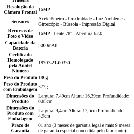
Traseira
Resolução da
16MP
Câmera Frontal
Acelerômetro - Proximidade - Luz Ambiente -
Sensores
Giroscópio - Bússola - Impressão Digital
Recursos de
16MP - Lente 78° - Abertura f/2,0
Foto e Vídeo
Capacidade da
5000mAh
Bateria
Certificado
Homologado
18397-21-00330
pela Anatel
Número
Peso do Produto
186g
Peso do Produto
377g
com Embalagem
Dimensões do
Largura: 7,49cm Altura: 16,39cm Profundidade:
Produto
0,85cm
Dimensões do
Largura: 9,4cm Altura: 17,5cm Profundidade
Produto com
4,9cm
Embalagem
Prazo de
01 ano (3 meses de garantia legal e mais 9 meses
Garantia
de garantia especial concedida pelo fabricante).