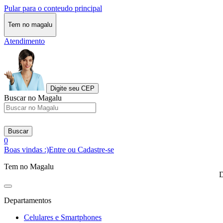
Pular para o conteudo principal
Tem no magalu
Atendimento
Digite seu CEP
Buscar no Magalu
Buscar
0
Boas vindas :)
Entre ou Cadastre-se
Tem no Magalu
D
Departamentos
Celulares e Smartphones