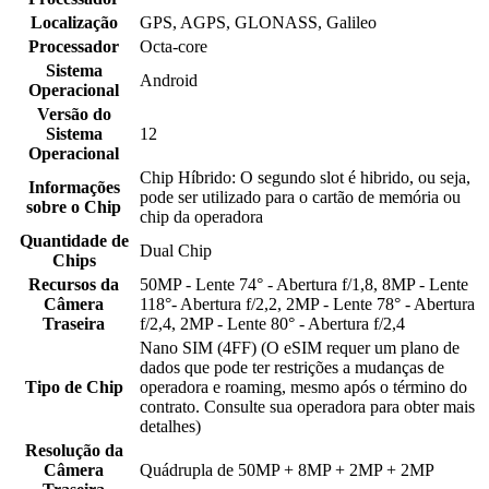
Localização
GPS, AGPS, GLONASS, Galileo
Processador
Octa-core
Sistema
Android
Operacional
Versão do
Sistema
12
Operacional
Chip Híbrido: O segundo slot é hibrido, ou seja,
Informações
pode ser utilizado para o cartão de memória ou
sobre o Chip
chip da operadora
Quantidade de
Dual Chip
Chips
Recursos da
50MP - Lente 74° - Abertura f/1,8, 8MP - Lente
Câmera
118°- Abertura f/2,2, 2MP - Lente 78° - Abertura
Traseira
f/2,4, 2MP - Lente 80° - Abertura f/2,4
Nano SIM (4FF) (O eSIM requer um plano de
dados que pode ter restrições a mudanças de
Tipo de Chip
operadora e roaming, mesmo após o término do
contrato. Consulte sua operadora para obter mais
detalhes)
Resolução da
Câmera
Quádrupla de 50MP + 8MP + 2MP + 2MP