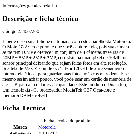
Informações geradas pela Lu
Descrição e ficha técnica
Código
234607200
Liberte o seu smartphone da tomada com este aparelho da Motorola.
O Moto G22 verde permite que você capture tudo, pois sua câmera
selfie tem 16MP e oferece um conjunto de 4 câmeras traseiras de
50MP + 8MP + 2MP + 2MP, com sistema quad píxel de 50MP no
sensor principal deixando que sejam feitas fotos em alta resolução.
Sua tela de Max Vision de 6,5". Tem 128GB de armazenamento
interno, ele é ideal para guardar suas fotos, músicas ou vídeos. E se
mesmo assim achar pouco, você pode usar um cartão de memória de
até 1TB para aumentar essa capacidade. Este produto é Dual chip,
tem tecnologia 4G, processador MediaTek G37 Octa-core e
memória RAM de 4GB.
Ficha Técnica
Ficha tecnica do produto
Marca
Motorola
Referência
XT2231-1