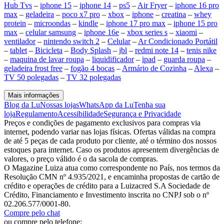
Hub Tvs
–
iphone 15
–
iphone 14
–
ps5
–
Air Fryer
–
iphone 16 pro
max
–
geladeira
–
poco x7 pro
–
xbox
–
iphone
–
creatina
–
whey
protein
–
microondas
–
kindle
–
iphone 17 pro max
–
iphone 15 pro
max
–
celular samsung
–
iphone 16e
–
xbox series s
–
xiaomi
–
ventilador
–
nintendo switch 2
–
Celular
–
Ar Condicionado Portátil
–
tablet
–
Bicicleta
–
Body Splash
–
jbl
–
redmi note 14
–
tenis nike
–
maquina de lavar roupa
–
liquidificador
–
ipad
–
guarda roupa
–
geladeira frost free
–
fogão 4 bocas
–
Armário de Cozinha
–
Alexa
–
TV 50 polegadas
–
TV 32 polegadas
Mais informações
Blog da Lu
Nossas lojas
WhatsApp da Lu
Tenha sua
loja
Regulamento
Acessibilidade
Segurança e Privacidade
Preços e condições de pagamento exclusivos para compras via
internet, podendo variar nas lojas físicas. Ofertas válidas na compra
de até 5 peças de cada produto por cliente, até o término dos nossos
estoques para internet. Caso os produtos apresentem divergências de
valores, o preço válido é o da sacola de compras.
O Magazine Luiza atua como correspondente no País, nos termos da
Resolução CMN nº 4.935/2021, e encaminha propostas de cartão de
crédito e operações de crédito para a Luizacred S.A Sociedade de
Crédito, Financiamento e Investimento inscrita no CNPJ sob o nº
02.206.577/0001-80.
Compre pelo chat
ou compre pelo telefone: