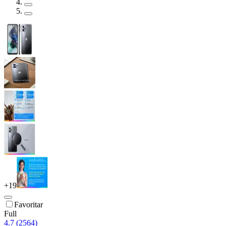
+
19
Favoritar
Full
4.7 (2564)