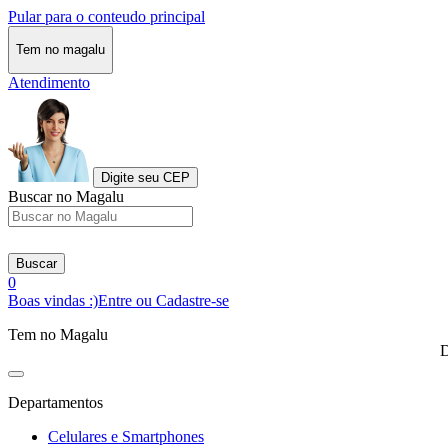
Pular para o conteudo principal
Tem no magalu
Atendimento
Digite seu CEP
Buscar no Magalu
Buscar
0
Boas vindas :)
Entre ou Cadastre-se
Tem no Magalu
D
Departamentos
Celulares e Smartphones