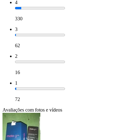
4
330
3
62
2
16
1
72
Avaliações com fotos e vídeos