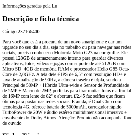
Informações geradas pela Lu
Descrição e ficha técnica
Código
237166400
Para você que está a procura de um novo smartphone e dar um
upgrade no seu dia a dia, seja no trabalho ou para navegar nas redes
sociais, precisa conhecer o Motorola Moto G23 na cor grafite. Ele
possui 128GB de armazenamento interno para guardar diversos
aplicativos, fotos, vídeos e jogos com suporte de até 512GB com
Micro SD, 4GB de memória RAM e processador Helio G85 Octa-
Core de 2,0GHz. A tela dele é IPS de 6,5" com resolução HD+ e
taxa de atualização de 90Hz, a câmera traseira é tripla, sendo a
Principal de 50MP + Híbrida Ultra-wide e Sensor de Profundidade
de 5MP + Macro de 2MP, perfeitas para tirar muitas fotos e a frontal
de 16MP com lente de 82° e abertura f/2,45 faz selfies que ficam
ótimas para postar nas redes sociais. E ainda, é Dual Chip com
tecnologia 4G, oferece bateria de 5000mAh, carregador rápido
TurboPower de 20W e áudio estéreo multidimensional imersivo e
envolvente do Dolby Atmos. Atenção: Produto não acompanha fone
de ouvido.