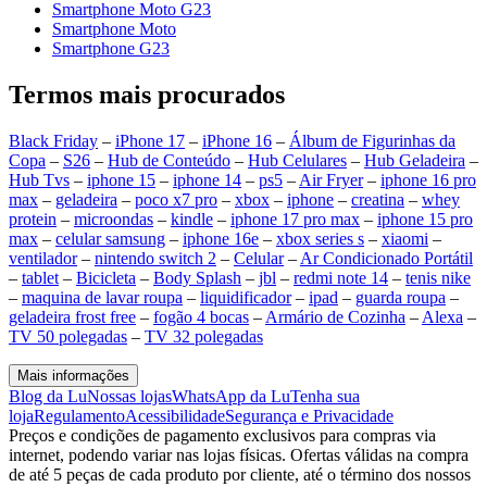
Smartphone Moto G23
Smartphone Moto
Smartphone G23
Termos mais procurados
Black Friday
–
iPhone 17
–
iPhone 16
–
Álbum de Figurinhas da
Copa
–
S26
–
Hub de Conteúdo
–
Hub Celulares
–
Hub Geladeira
–
Hub Tvs
–
iphone 15
–
iphone 14
–
ps5
–
Air Fryer
–
iphone 16 pro
max
–
geladeira
–
poco x7 pro
–
xbox
–
iphone
–
creatina
–
whey
protein
–
microondas
–
kindle
–
iphone 17 pro max
–
iphone 15 pro
max
–
celular samsung
–
iphone 16e
–
xbox series s
–
xiaomi
–
ventilador
–
nintendo switch 2
–
Celular
–
Ar Condicionado Portátil
–
tablet
–
Bicicleta
–
Body Splash
–
jbl
–
redmi note 14
–
tenis nike
–
maquina de lavar roupa
–
liquidificador
–
ipad
–
guarda roupa
–
geladeira frost free
–
fogão 4 bocas
–
Armário de Cozinha
–
Alexa
–
TV 50 polegadas
–
TV 32 polegadas
Mais informações
Blog da Lu
Nossas lojas
WhatsApp da Lu
Tenha sua
loja
Regulamento
Acessibilidade
Segurança e Privacidade
Preços e condições de pagamento exclusivos para compras via
internet, podendo variar nas lojas físicas. Ofertas válidas na compra
de até 5 peças de cada produto por cliente, até o término dos nossos