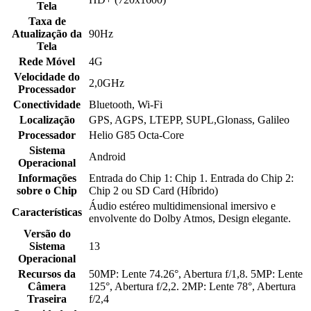
Tela
Taxa de
Atualização da
90Hz
Tela
Rede Móvel
4G
Velocidade do
2,0GHz
Processador
Conectividade
Bluetooth, Wi-Fi
Localização
GPS, AGPS, LTEPP, SUPL,Glonass, Galileo
Processador
Helio G85 Octa-Core
Sistema
Android
Operacional
Informações
Entrada do Chip 1: Chip 1. Entrada do Chip 2:
sobre o Chip
Chip 2 ou SD Card (Híbrido)
Áudio estéreo multidimensional imersivo e
Características
envolvente do Dolby Atmos, Design elegante.
Versão do
Sistema
13
Operacional
Recursos da
50MP: Lente 74.26°, Abertura f/1,8. 5MP: Lente
Câmera
125°, Abertura f/2,2. 2MP: Lente 78°, Abertura
Traseira
f/2,4