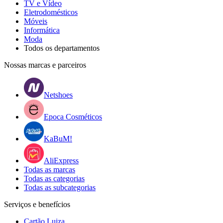
TV e Vídeo
Eletrodomésticos
Móveis
Informática
Moda
Todos os departamentos
Nossas marcas e parceiros
Netshoes
Epoca Cosméticos
KaBuM!
AliExpress
Todas as marcas
Todas as categorias
Todas as subcategorias
Serviços e benefícios
Cartão Luiza