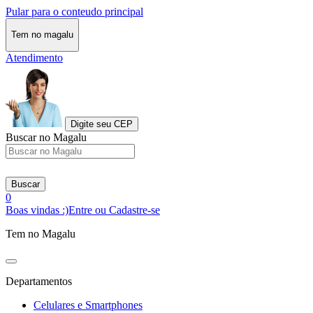
Pular para o conteudo principal
Tem no magalu
Atendimento
Digite seu CEP
Buscar no Magalu
Buscar
0
Boas vindas :)
Entre ou Cadastre-se
Tem no Magalu
Departamentos
Celulares e Smartphones