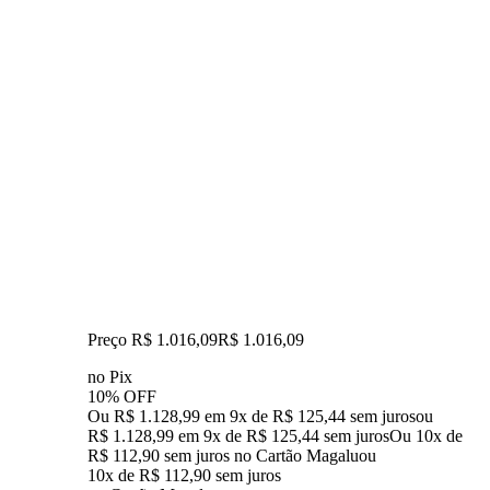
Preço R$ 1.016,09
R$
1.016
,
09
no Pix
10% OFF
Ou R$ 1.128,99 em 9x de R$ 125,44 sem juros
ou
R$ 1.128,99
em
9
x de
R$ 125,44
sem juros
Ou 10x de
R$ 112,90 sem juros no Cartão Magalu
ou
10
x de
R$ 112,90
sem juros