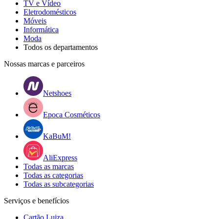
TV e Vídeo
Eletrodomésticos
Móveis
Informática
Moda
Todos os departamentos
Nossas marcas e parceiros
Netshoes
Epoca Cosméticos
KaBuM!
AliExpress
Todas as marcas
Todas as categorias
Todas as subcategorias
Serviços e benefícios
Cartão Luiza