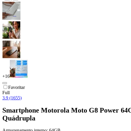
+
16
Favoritar
Full
3.9 (1655)
Smartphone Motorola Moto G8 Power 64G
Quádrupla
Armazenamento interno:
64GB