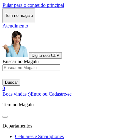
Pular para o conteudo principal
Tem no magalu
Atendimento
Digite seu CEP
Buscar no Magalu
Buscar
0
Boas vindas :)
Entre ou Cadastre-se
Tem no Magalu
Departamentos
Celulares e Smartphones