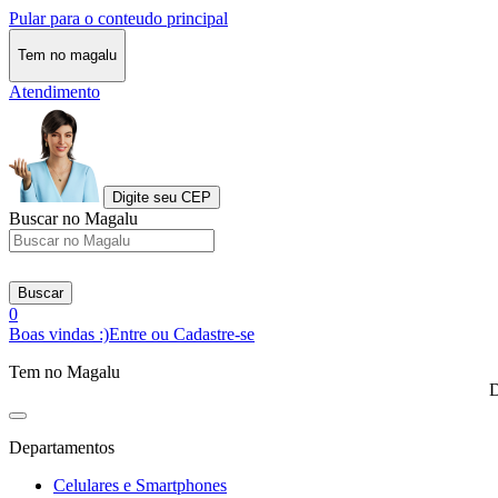
Pular para o conteudo principal
Tem no magalu
Atendimento
Digite seu CEP
Buscar no Magalu
Buscar
0
Boas vindas :)
Entre ou Cadastre-se
Tem no Magalu
D
Departamentos
Celulares e Smartphones