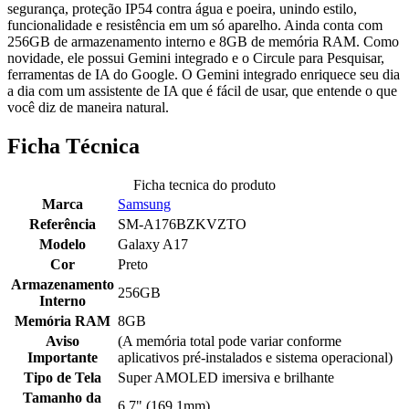
segurança, proteção IP54 contra água e poeira, unindo estilo,
funcionalidade e resistência em um só aparelho. Ainda conta com
256GB de armazenamento interno e 8GB de memória RAM. Como
novidade, ele possui Gemini integrado e o Circule para Pesquisar,
ferramentas de IA do Google. O Gemini integrado enriquece seu dia
a dia com um assistente de IA que é fácil de usar, que entende o que
você diz de maneira natural.
Ficha Técnica
Ficha tecnica do produto
Marca
Samsung
Referência
SM-A176BZKVZTO
Modelo
Galaxy A17
Cor
Preto
Armazenamento
256GB
Interno
Memória RAM
8GB
Aviso
(A memória total pode variar conforme
Importante
aplicativos pré-instalados e sistema operacional)
Tipo de Tela
Super AMOLED imersiva e brilhante
Tamanho da
6,7" (169,1mm)