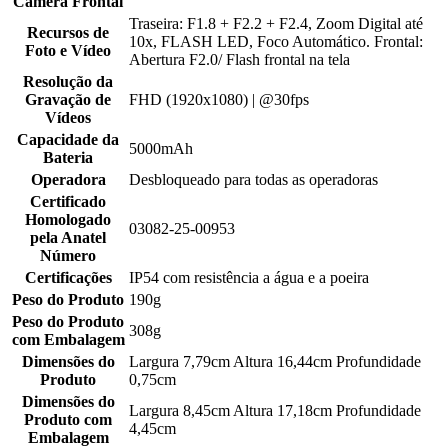
Câmera Frontal
Traseira: F1.8 + F2.2 + F2.4, Zoom Digital até
Recursos de
10x, FLASH LED, Foco Automático. Frontal:
Foto e Vídeo
Abertura F2.0/ Flash frontal na tela
Resolução da
Gravação de
FHD (1920x1080) | @30fps
Vídeos
Capacidade da
5000mAh
Bateria
Operadora
Desbloqueado para todas as operadoras
Certificado
Homologado
03082-25-00953
pela Anatel
Número
Certificações
IP54 com resistência a água e a poeira
Peso do Produto
190g
Peso do Produto
308g
com Embalagem
Dimensões do
Largura 7,79cm Altura 16,44cm Profundidade
Produto
0,75cm
Dimensões do
Largura 8,45cm Altura 17,18cm Profundidade
Produto com
4,45cm
Embalagem