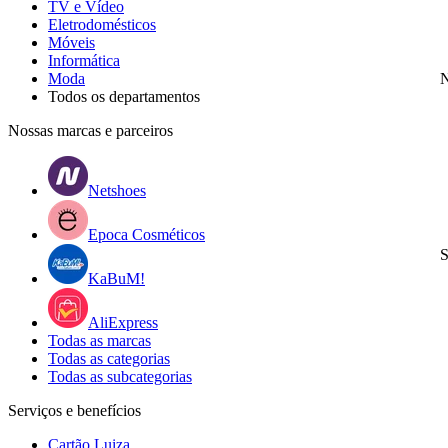
TV e Vídeo
Eletrodomésticos
Móveis
Informática
Moda
N
Todos os departamentos
Nossas marcas e parceiros
Netshoes
Epoca Cosméticos
S
KaBuM!
AliExpress
Todas as marcas
Todas as categorias
Todas as subcategorias
Serviços e benefícios
Cartão Luiza