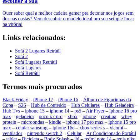
escolher a sua
Quer saber qual a melhor cadeira gamer pra detonar nos jogos sem
dor nas costas? Vem descobrir o modelo ideal pro seu setup e focar
na vitória!
Links relacionados:
Sofá 2 Lugares Retrátil
Sofá 2
Sofá Lugares Retrátil
Sofá Lugares
Sofá Retrátil
Termos mais procurados
Black Friday
–
iPhone 17
–
iPhone 16
–
Álbum de Figurinhas da
Copa
–
S26
–
Hub de Conteúdo
–
Hub Celulares
–
Hub Geladeira
–
Hub Tvs
–
iphone 15
–
iphone 14
–
ps5
–
Air Fryer
–
iphone 16 pro
max
–
geladeira
–
poco x7 pro
–
xbox
–
iphone
–
creatina
–
whey
protein
–
microondas
–
kindle
–
iphone 17 pro max
–
iphone 15 pro
max
–
celular samsung
–
iphone 16e
–
xbox series s
–
xiaomi
–
ventilador
–
nintendo switch 2
–
Celular
–
Ar Condicionado Portátil
–
tablet
–
Bicicleta
–
Body Splash
–
jbl
–
redmi note 14
–
tenis nike