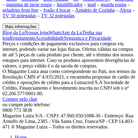
–
maquina de lavar roupa
–
liquidificador
–
ipad
–
guarda roupa
–
geladeira frost free
–
fogão 4 bocas
–
Armário de Cozinha
–
Alexa
–
TV 50 polegadas
–
TV 32 polegadas
Mais informações
Blog da Lu
Nossas lojas
WhatsApp da Lu
Tenha sua
loja
Regulamento
Acessibilidade
Segurança e Privacidade
Preços e condições de pagamento exclusivos para compras via
internet, podendo variar nas lojas físicas. Ofertas válidas na compra
de até 5 peças de cada produto por cliente, até o término dos nossos
estoques para internet. Caso os produtos apresentem divergências de
valores, o preço válido é o da sacola de compras.
O Magazine Luiza atua como correspondente no País, nos termos da
Resolução CMN nº 4.935/2021, e encaminha propostas de cartão de
crédito e operações de crédito para a Luizacred S.A Sociedade de
Crédito, Financiamento e Investimento inscrita no CNPJ sob o nº
02.206.577/0001-80.
Compre pelo chat
ou compre pelo telefone:
0800 773 3838
Magazine Luiza S/A - CNPJ: 47.960.950/1088-36 - Endereço: Rua
Arnulfo de Lima, 2385 - Vila Santa Cruz, Franca/SP - CEP 14.403-
471 ® Magazine Luiza – Todos os direitos reservados.
Home