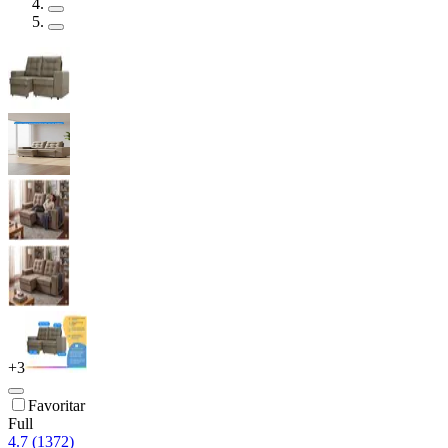
+
3
Favoritar
Full
4.7 (1372)