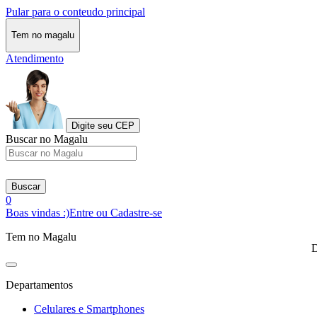
Pular para o conteudo principal
Tem no magalu
Atendimento
Digite seu CEP
Buscar no Magalu
Buscar
0
Boas vindas :)
Entre ou Cadastre-se
Tem no Magalu
D
Departamentos
Celulares e Smartphones