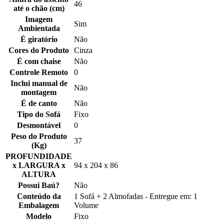
46
até o chão (cm)
Imagem
Sim
Ambientada
É giratório
Não
Cores do Produto
Cinza
É com chaise
Não
Controle Remoto
0
Inclui manual de
Não
montagem
É de canto
Não
Tipo do Sofá
Fixo
Desmontável
0
Peso do Produto
37
(Kg)
PROFUNDIDADE
x LARGURA x
94 x 204 x 86
ALTURA
Possui Baú?
Não
Conteúdo da
1 Sofá + 2 Almofadas - Entregue em: 1
Embalagem
Volume
Modelo
Fixo