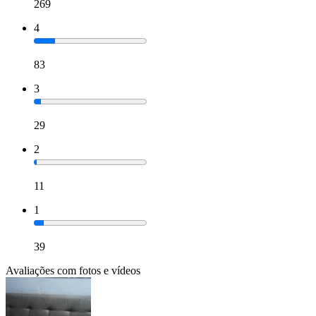
269
4
83
3
29
2
11
1
39
Avaliações com fotos e vídeos