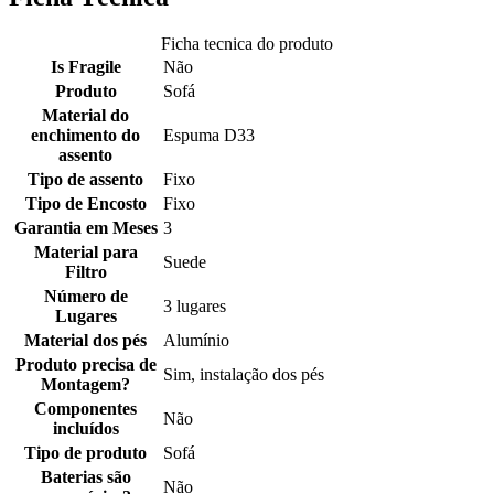
Ficha tecnica do produto
Is Fragile
Não
Produto
Sofá
Material do
enchimento do
Espuma D33
assento
Tipo de assento
Fixo
Tipo de Encosto
Fixo
Garantia em Meses
3
Material para
Suede
Filtro
Número de
3 lugares
Lugares
Material dos pés
Alumínio
Produto precisa de
Sim, instalação dos pés
Montagem?
Componentes
Não
incluídos
Tipo de produto
Sofá
Baterias são
Não