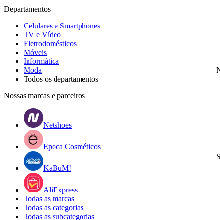
Departamentos
Celulares e Smartphones
TV e Vídeo
Eletrodomésticos
Móveis
Informática
Moda
N
Todos os departamentos
Nossas marcas e parceiros
Netshoes
Epoca Cosméticos
S
KaBuM!
AliExpress
Todas as marcas
Todas as categorias
Todas as subcategorias