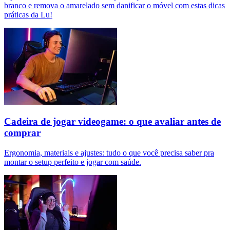
branco e remova o amarelado sem danificar o móvel com estas dicas
práticas da Lu!
Cadeira de jogar videogame: o que avaliar antes de
comprar
Ergonomia, materiais e ajustes: tudo o que você precisa saber pra
montar o setup perfeito e jogar com saúde.