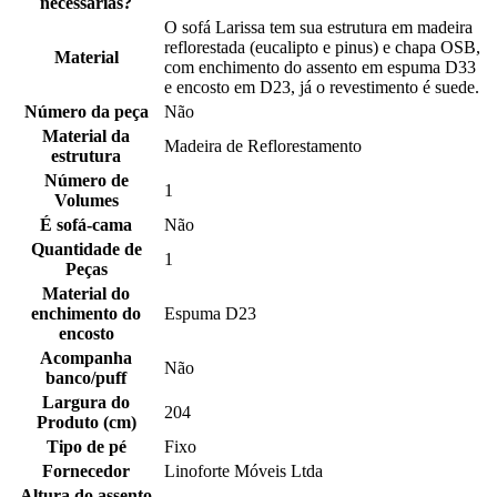
necessárias?
O sofá Larissa tem sua estrutura em madeira
reflorestada (eucalipto e pinus) e chapa OSB,
Material
com enchimento do assento em espuma D33
e encosto em D23, já o revestimento é suede.
Número da peça
Não
Material da
Madeira de Reflorestamento
estrutura
Número de
1
Volumes
É sofá-cama
Não
Quantidade de
1
Peças
Material do
enchimento do
Espuma D23
encosto
Acompanha
Não
banco/puff
Largura do
204
Produto (cm)
Tipo de pé
Fixo
Fornecedor
Linoforte Móveis Ltda
Altura do assento