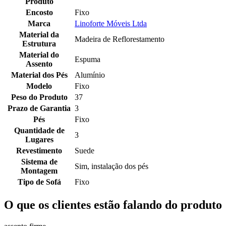
Produto
Encosto
Fixo
Marca
Linoforte Móveis Ltda
Material da
Madeira de Reflorestamento
Estrutura
Material do
Espuma
Assento
Material dos Pés
Alumínio
Modelo
Fixo
Peso do Produto
37
Prazo de Garantia
3
Pés
Fixo
Quantidade de
3
Lugares
Revestimento
Suede
Sistema de
Sim, instalação dos pés
Montagem
Tipo de Sofá
Fixo
O que os clientes estão falando do produto