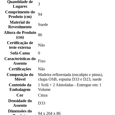
Quantidade de
3
Lugares
Comprimento do
94
Produto (cm)
Material do
Suede
Revestimento
Altura do Produto
86
(cm)
Certificação de
Não
teste externa
Sofá-Cama
0
Características do
Fixo
Assento
Certificações
Não
Composição do
Madeira reflorestada (eucalipto e pinus),
Móvel
chapa OSB, espuma D33 e D23, suede
Conteúdo da
1 Sofá + 2 Almofadas - Entregue em: 1
Embalagem
Volume
Cor
Cinza
Densidade do
D33
Assento
Dimensões do
94 x 204 x 86