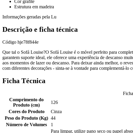
Cor grafite
Estrutura em madeira
Informações geradas pela Lu
Descrição e ficha técnica
Código
hje78f844e
Que tal o Sofá Louise?O Sofá Louise é o móvel perfeito para completar
garantem suporte ideal, ele oferece uma experiência de descanso muito 
aos momentos de lazer ou descanso. Para deixar ainda melhor, o reves
com diferentes decorações - sinta-se à vontade para complementá-lo
Ficha Técnica
Ficha
Comprimento do
126
Produto (cm)
Cores do Produto
Cinza
Peso do Produto (Kg)
44
Número de Volumes
1
Para limpar, utilize pano seco ou papel ab