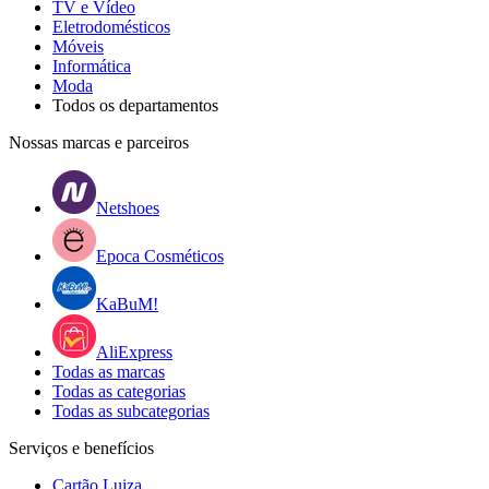
TV e Vídeo
Eletrodomésticos
Móveis
Informática
Moda
Todos os departamentos
Nossas marcas e parceiros
Netshoes
Epoca Cosméticos
KaBuM!
AliExpress
Todas as marcas
Todas as categorias
Todas as subcategorias
Serviços e benefícios
Cartão Luiza