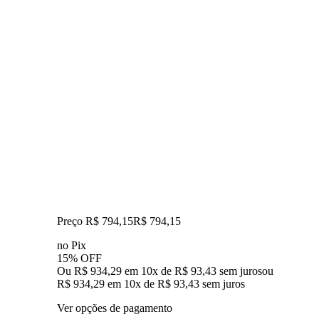
Preço R$ 794,15
R$
794
,
15
no Pix
15% OFF
Ou R$ 934,29 em 10x de R$ 93,43 sem juros
ou
R$ 934,29
em
10
x de
R$ 93,43
sem juros
Ver opções de pagamento