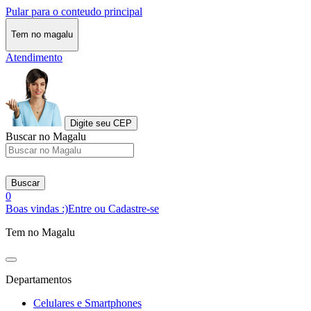
Pular para o conteudo principal
Tem no magalu
Atendimento
Digite seu CEP
Buscar no Magalu
Buscar
0
Boas vindas :)
Entre ou Cadastre-se
Tem no Magalu
Departamentos
Celulares e Smartphones