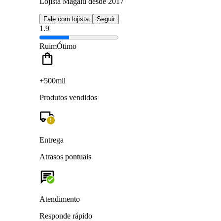
Lojista Magalu desde 2017
Fale com lojista
Seguir
1.9
Ruim
Ótimo
+500mil
Produtos vendidos
Entrega
Atrasos pontuais
Atendimento
Responde rápido