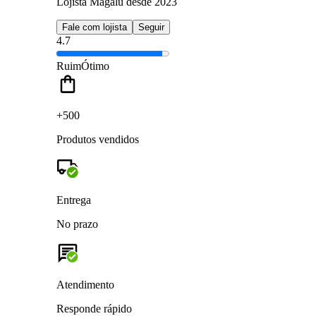
Lojista Magalu desde 2023
Fale com lojista
Seguir
4.7
Ruim
Ótimo
+500
Produtos vendidos
Entrega
No prazo
Atendimento
Responde rápido