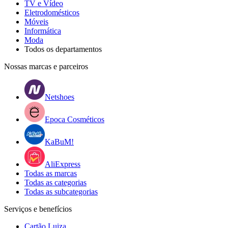
TV e Vídeo
Eletrodomésticos
Móveis
Informática
Moda
Todos os departamentos
Nossas marcas e parceiros
Netshoes
Epoca Cosméticos
KaBuM!
AliExpress
Todas as marcas
Todas as categorias
Todas as subcategorias
Serviços e benefícios
Cartão Luiza