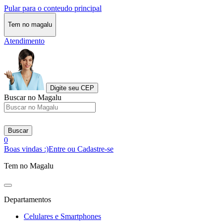
Pular para o conteudo principal
Tem no magalu
Atendimento
Digite seu CEP
Buscar no Magalu
Buscar
0
Boas vindas :)
Entre ou Cadastre-se
Tem no Magalu
Departamentos
Celulares e Smartphones