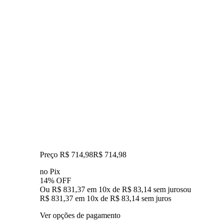
Preço R$ 714,98
R$
714
,
98
no Pix
14% OFF
Ou R$ 831,37 em 10x de R$ 83,14 sem juros
ou
R$ 831,37
em
10
x de
R$ 83,14
sem juros
Ver opções de pagamento